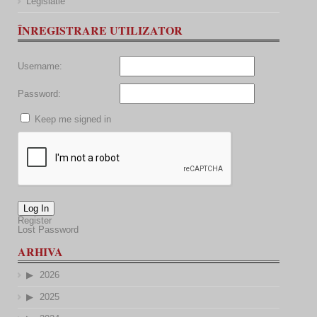
Legislatie
ÎNREGISTRARE UTILIZATOR
Username:
Password:
Keep me signed in
Log In
Register
Lost Password
ARHIVA
2026
2025