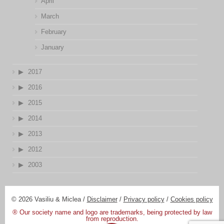
April
March
February
January
2017
2016
2015
2014
2013
2012
2003
© 2026 Vasiliu & Miclea /
Disclaimer
/
Privacy policy
/
Cookies policy
® Our society name and logo are trademarks, being protected by law
from reproduction.