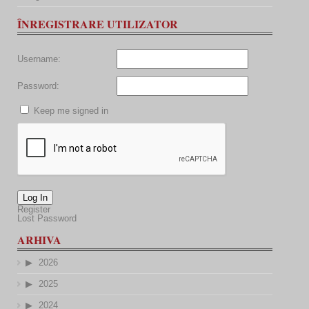
ÎNREGISTRARE UTILIZATOR
Username:
Password:
Keep me signed in
Log In
Register
Lost Password
ARHIVA
2026
2025
2024