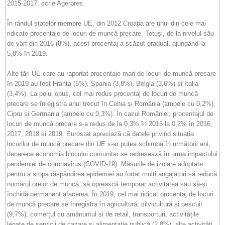
2015-2017, scrie Agerpres.
În rândul statelor membre UE, din 2012 Croația are unul din cele mai
ridicate procentaje de locuri de muncă precare. Totuși, de la nivelul său
de vârf din 2016 (8%), acest procentaj a scăzut gradual, ajungând la
5,8% în 2019.
Alte țări UE care au raportat procentaje mari de locuri de muncă precare
în 2019 au fost Franța (5%), Spania (3,8%), Belgia (3,6%) și Italia
(3,4%). La polul opus, cel mai redus procentaj de locuri de muncă
precare se înregistra anul trecut în Cehia și România (ambele cu 0,2%),
Cipru și Germania (ambele cu 0,3%). În cazul României, procentajul de
locuri de muncă precare s-a redus de la 0,3% în 2015 la 0,2% în 2016,
2017, 2018 și 2019. Eurostat apreciază că datele privind situația
locurilor de muncă precare din UE s-ar putea schimba în următorii ani,
deoarece economia blocului comunitar se redresează în urma impactului
pandemiei de coronavirus (COVID-19). Măsurile de izolare adoptate
pentru a stopa răspândirea epidemiei au forțat mulți angajatori să reducă
numărul orelor de muncă, să oprească temporar activitatea sau să-și
închidă permanent afacerea. În 2019, cel mai ridicat procentaj de locuri
de muncă precare se înregistra în agricultură, silvicultură și pescuit
(9,7%), comerțul cu amănuntul și de retail, transporturi, activitățile
legate de servicii de cazare și alimentație publică (2,8%), alte activități