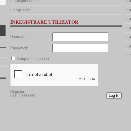
Jurisprundenta
Legislatie
ÎNREGISTRARE UTILIZATOR
Username:
Password:
Keep me signed in
Register
Lost Password
Log In