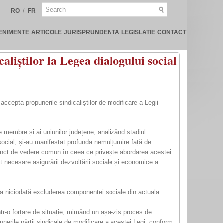
/
RO
FR
ENIMENTE
ARTICOLE
JURISPRUNDENTA
LEGISLATIE
CONTACT
liștilor la Legea dialogului social
ccepta propunerile sindicaliștilor de modificare a Legii
le membre și ai uniunilor județene, analizând stadiul
i social, și-au manifestat profunda nemulțumire față de
 punct de vedere comun în ceea ce privește abordarea acestei
lut necesare asigurării dezvoltării sociale și economice a
epta niciodată excluderea componentei sociale din actuala
ntr-o forțare de situație, mimând un așa-zis proces de
nerile părții sindicale de modificare a acestei Legi, conform