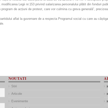
, modificarea Legii nr.153 privind salarizarea personalului plătit din fonduri p
a un program de acțiuni de protest, care vor culmina cu greva generală”, preci
 partidului aflat la guvernare de a respecta Programul social cu care au câștigat
ale.
NOUTATI
A
Stiri
Articole
Evenimente