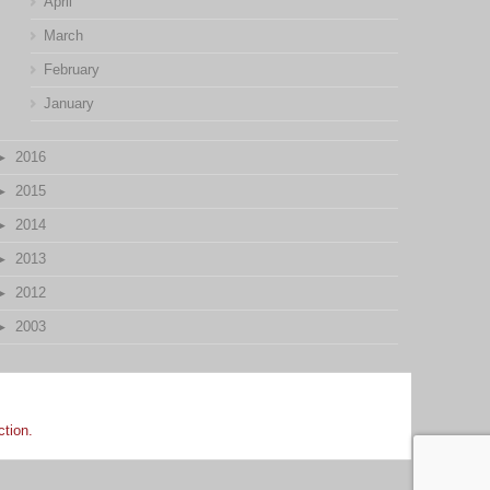
April
March
February
January
2016
2015
2014
2013
2012
2003
ction.