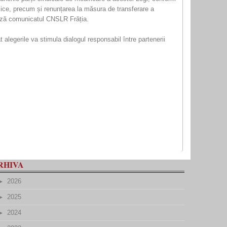
ublice, precum și renunțarea la măsura de transferare a
zează comunicatul CNSLR Frăția.
 alegerile va stimula dialogul responsabil între partenerii
RHIVA
2026
2025
2024