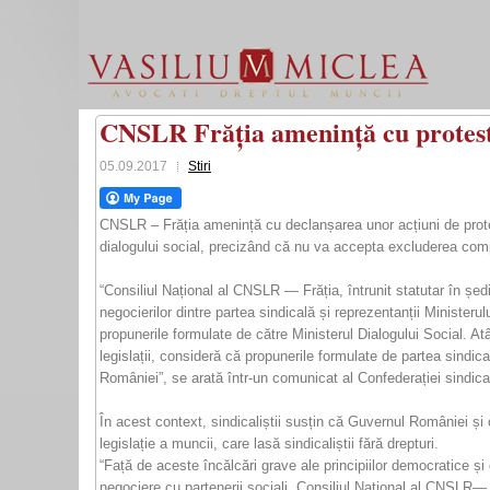
CNSLR Frăția amenință cu proteste 
05.09.2017
Stiri
CNSLR – Frăția amenință cu declanșarea unor acțiuni de protest
dialogului social, precizând că nu va accepta excluderea comp
“Consiliul Național al CNSLR — Frăția, întrunit statutar în șed
negocierilor dintre partea sindicală și reprezentanții Ministeru
propunerile formulate de către Ministerul Dialogului Social. 
legislații, consideră că propunerile formulate de partea sindica
României”, se arată într-un comunicat al Confederației sind
În acest context, sindicaliștii susțin că Guvernul României și
legislație a muncii, care lasă sindicaliștii fără drepturi.
“Față de aceste încălcări grave ale principiilor democratice ș
negociere cu partenerii sociali, Consiliul Național al CNSLR— 