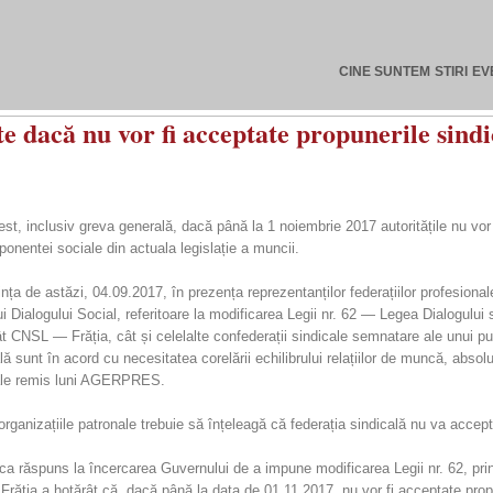
CINE SUNTEM
STIRI
EV
dacă nu vor fi acceptate propunerile sindica
, inclusiv greva generală, dacă până la 1 noiembrie 2017 autoritățile nu vor a
onentei sociale din actuala legislație a muncii.
ința de astăzi, 04.09.2017, în prezența reprezentanților federațiilor profesiona
lui Dialogului Social, referitoare la modificarea Legii nr. 62 — Legea Dialogulu
Atât CNSL — Frăția, cât și celelalte confederații sindicale semnatare ale unui
lă sunt în acord cu necesitatea corelării echilibrului relațiilor de muncă, abso
icale remis luni AGERPRES.
 organizațiile patronale trebuie să înțeleagă că federația sindicală nu va acc
i ca răspuns la încercarea Guvernului de a impune modificarea Legii nr. 62, pri
Frăția a hotărât că, dacă până la data de 01.11.2017, nu vor fi acceptate propu