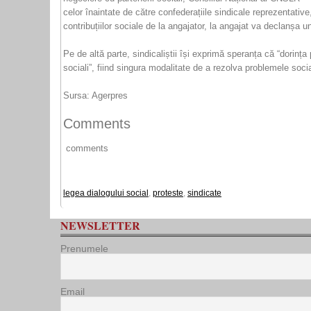
celor înaintate de către confederațiile sindicale reprezentative
contribuțiilor sociale de la angajator, la angajat va declanș
Pe de altă parte, sindicaliștii își exprimă speranța că “dorința
sociali”, fiind singura modalitate de a rezolva problemele soci
Sursa: Agerpres
Comments
comments
legea dialogului social
,
proteste
,
sindicate
NEWSLETTER
Prenumele
Email