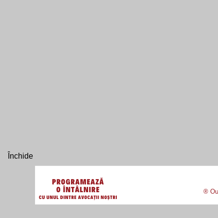
® Our