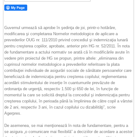
Guvernul urmează să aprobe în şedinţa de joi, printr-o hotărâre,
modificarea şi completarea Normelor metodologice de aplicare a
prevederilor OUG nr. 111/2010 privind concediul şi indemnizaţia lunară
pentru creşterea copiilor, aprobate, anterior prin HG nr. 52/2011. În nota
de fundamentare a actului normativ se arată că în modificările avute în
vedere prin proiectul de HG se propun, printre altele: „eliminarea din
cuprinsul normelor metodologice a prevederilor referitoare la plata
contribuţiei individuale de asigurări sociale de sănătate persoanelor care
beneficiază de indemnizaţia pentru creşterea copilului; reglementarea
acordării stimulentului de inserţie în cuantumurile prevăzute de
ordonanţa de urgenţă, respectiv 1.500 şi 650 de lei, în funcţie de
momentul la care se solicită dreptul la concediul şi indemnizaţia pentru
creşterea copilului, în perioada până la împlinirea de către copil a vârstei
de 2 ani, respectiv 3 ani, în cazul copilului cu dizabilităţi”, scrie
Agerpres.
De asemenea, se mai menţionează în nota de fundamentare, pentru a
se asigura „o comunicare mai flexibilă” a deciziilor de acordare a acestor