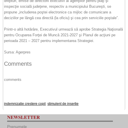
drepturi, emise de directorii executivi ai agenţiilor pentru plăţi şi
inspecţie socială judeţene, respectiv a municipiului Bucureşti, se
propune „includerea poştei electronice ca mijloc de comunicare a
deciziilor pe lângă cea directă (la oficiu) şi cea prin serviciile poştale”.
Printr-o altă hotărâre, Executivul urmează să aprobe Strategia Naţională
pentru Ocuparea Forţei de Muncă 2021-2027 şi Planul de acţiuni pe
perioada 2021 – 2027 pentru implementarea Strategiei.
Sursa: Agerpres
Comments
comments
indemnizatie crestere copil
,
stimulent de insertie
NEWSLETTER
Prenumele