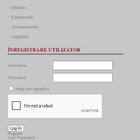
Articole
Evenimente
Jurisprundenta
Legislatie
ÎNREGISTRARE UTILIZATOR
Username:
Password:
Keep me signed in
Log In
Register
Lost Password