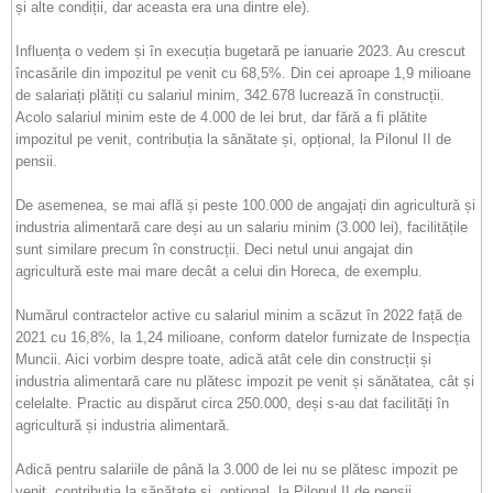
și alte condiții, dar aceasta era una dintre ele).
Influența o vedem și în execuția bugetară pe ianuarie 2023. Au crescut
încasările din impozitul pe venit cu 68,5%. Din cei aproape 1,9 milioane
de salariați plătiți cu salariul minim, 342.678 lucrează în construcții.
Acolo salariul minim este de 4.000 de lei brut, dar fără a fi plătite
impozitul pe venit, contribuția la sănătate și, opțional, la Pilonul II de
pensii.
De asemenea, se mai află și peste 100.000 de angajați din agricultură și
industria alimentară care deși au un salariu minim (3.000 lei), facilitățile
sunt similare precum în construcții. Deci netul unui angajat din
agricultură este mai mare decât a celui din Horeca, de exemplu.
Numărul contractelor active cu salariul minim a scăzut în 2022 față de
2021 cu 16,8%, la 1,24 milioane, conform datelor furnizate de Inspecția
Muncii. Aici vorbim despre toate, adică atât cele din construcții și
industria alimentară care nu plătesc impozit pe venit și sănătatea, cât și
celelalte. Practic au dispărut circa 250.000, deși s-au dat facilități în
agricultură și industria alimentară.
Adică pentru salariile de până la 3.000 de lei nu se plătesc impozit pe
venit, contribuția la sănătate și, opțional, la Pilonul II de pensii.