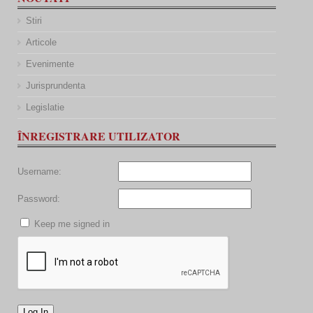
Stiri
Articole
Evenimente
Jurisprundenta
Legislatie
ÎNREGISTRARE UTILIZATOR
Username:
Password:
Keep me signed in
Log In