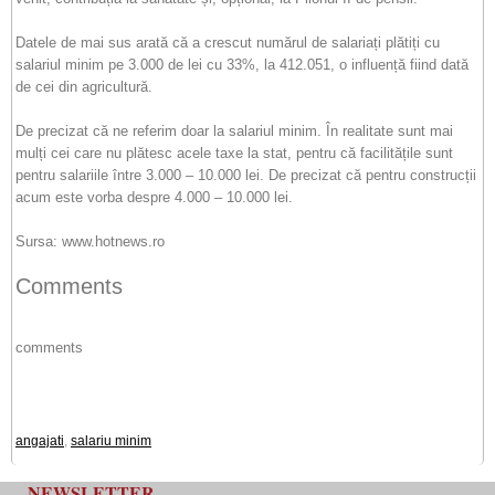
Datele de mai sus arată că a crescut numărul de salariați plătiți cu
salariul minim pe 3.000 de lei cu 33%, la 412.051, o influență fiind dată
de cei din agricultură.
De precizat că ne referim doar la salariul minim. În realitate sunt mai
mulți cei care nu plătesc acele taxe la stat, pentru că facilitățile sunt
pentru salariile între 3.000 – 10.000 lei. De precizat că pentru construcții
acum este vorba despre 4.000 – 10.000 lei.
Sursa: www.hotnews.ro
Comments
comments
angajati
,
salariu minim
NEWSLETTER