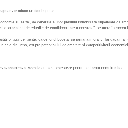
 bugetar vor aduce un risc bugetar.
conomie si, astfel, de generare a unor presiuni inflationiste superioare ca am
ilor salariale si de criteriile de conditionalitate a acestora”, se arata în rapor
stitiilor publice, pentru ca deficitul bugetar sa ramana in grafic. Iar daca mai 
in cele din urma, asupra potentialului de crestere si competitivitatii economie
 dezavanatajeaza. Acestia au ales protesteze pentru a-si arata nemultumirea.