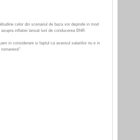
plitudine celor din scenariul de baza vor depinde in mod
tul asupra inflatiei lansat luni de conducerea BNR.
luam in considerare si faptul ca avansul salariilor nu e in
i romanesti”.