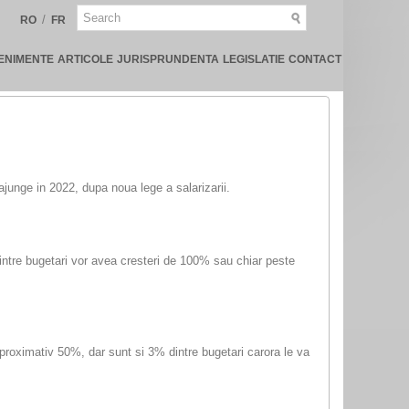
/
RO
FR
ENIMENTE
ARTICOLE
JURISPRUNDENTA
LEGISLATIE
CONTACT
 ajunge in 2022, dupa noua lege a salarizarii.
dintre bugetari vor avea cresteri de 100% sau chiar peste
 aproximativ 50%, dar sunt si 3% dintre bugetari carora le va