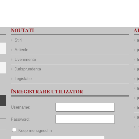
NOUTATI
A
Stiri
Articole
Evenimente
Jurisprundenta
Legislatie
ÎNREGISTRARE UTILIZATOR
Username:
Password:
Keep me signed in