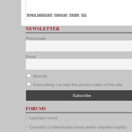
legea salarizarii
,
majorari
,
medie
,
risc
NEWSLETTER
Prenumele
Email
Abonați
Subscribing I accept the privacy rules of this site
FORUMS
Legislația muncii
Concediul și indemnizația lunară pentru creșterea copiilor