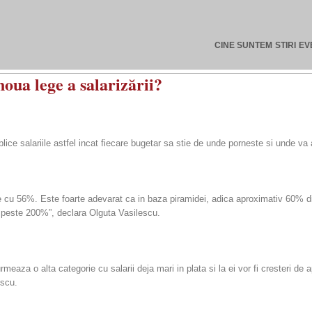
CINE SUNTEM
STIRI
EV
noua lege a salarizării?
blice salariile astfel incat fiecare bugetar sa stie de unde porneste si unde va
die cu 56%. Este foarte adevarat ca in baza piramidei, adica aproximativ 60% 
 peste 200%”, declara Olguta Vasilescu.
eaza o alta categorie cu salarii deja mari in plata si la ei vor fi cresteri de
escu.