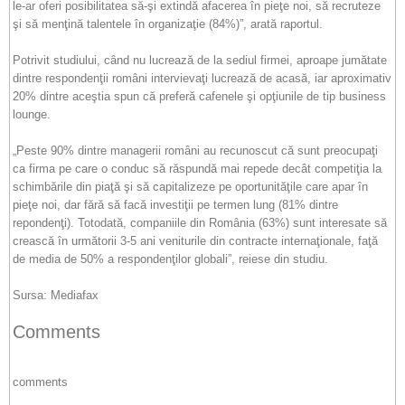
le-ar oferi posibilitatea să-şi extindă afacerea în pieţe noi, să recruteze
şi să menţină talentele în organizaţie (84%)”, arată raportul.
Potrivit studiului, când nu lucrează de la sediul firmei, aproape jumătate
dintre respondenţii români intervievaţi lucrează de acasă, iar aproximativ
20% dintre aceştia spun că preferă cafenele şi opţiunile de tip business
lounge.
„Peste 90% dintre managerii români au recunoscut că sunt preocupaţi
ca firma pe care o conduc să răspundă mai repede decât competiţia la
schimbările din piaţă şi să capitalizeze pe oportunităţile care apar în
pieţe noi, dar fără să facă investiţii pe termen lung (81% dintre
repondenţi). Totodată, companiile din România (63%) sunt interesate să
crească în următorii 3-5 ani veniturile din contracte internaţionale, faţă
de media de 50% a respondenţilor globali”, reiese din studiu.
Sursa: Mediafax
Comments
comments