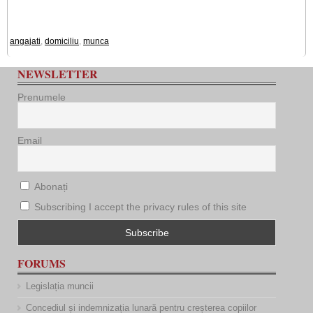
angajati
,
domiciliu
,
munca
NEWSLETTER
Prenumele
Email
Abonați
Subscribing I accept the privacy rules of this site
FORUMS
Legislația muncii
Concediul și indemnizația lunară pentru creșterea copiilor