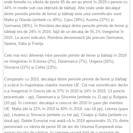
unde femeile cu vârsta de peste 65 de ani au primit în 2019 o pensie cu
44% în medie sub cea obţinută de bărbaţi. Alte state unde decalajul
dintre pensiile primite de femei şi bărbaţi este unul semnificativ sunt:
Malta şi Olanda (ambele cu 40%), Cipru (39%), Austria (37%) şi
Germania (36%). În România decalajul dintre pensiile primite de femei şi
bărbaţi era de 24% în 2019, faţă de un decalaj de 55,1% înregistrat în
2015. La acest indicator, România devansează ţări precum Germania,
Spania, Italia şi Franţa.
Cele mai mici diferenţe între pensiile primite de femei şi bărbaţi în 2019
se înregistrau în Estonia (2%), Danemarca (7%), Ungaria (16%),
Slovacia (11%) şi Cehia (13%).
Comparativ cu 2010, decalajul dintre pensiile primite de femei şi bărbaţi
a scăzut în majoritatea statelor membre UE. Cel mai semnificativ declin
s-a înregistrat în Grecia (de la 37% în 2010 la 24% în 2019, 13 puncte
procentuale – pp), Danemarca şi Slovenia (ambele cu 11 pp) şi Bulgaria
(10 pp). În contrast, decalajul a crescut din 2010 în şase ţări membre
UE: Malta (de la 22% în 2010 la 40% în 2019, sau 18 pp), Letonia (şase
pp), Lituania şi Slovacia (ambele cu trei pp), Croaţia şi Italia (ambele cu
două pp). Datele Eurostat mai arată că în 2019 aproximativ 15,1% dintre
pensionarii cu vârsta de peste 65 de ani din Uniunea Europeană erau
expuşi riscului de sărăcie, în creştere uşoară faţă de o proporţie de