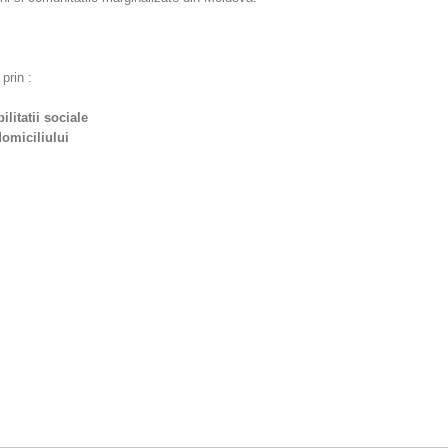
prin :
litatii sociale
omiciliului