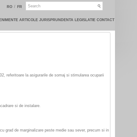
/
RO
FR
ENIMENTE
ARTICOLE
JURISPRUNDENTA
LEGISLATIE
CONTACT
, referitoare la asigurarile de somaj si stimularea ocuparii
ncadrare si de instalare.
ale cu grad de marginalizare peste medie sau sever, precum si in