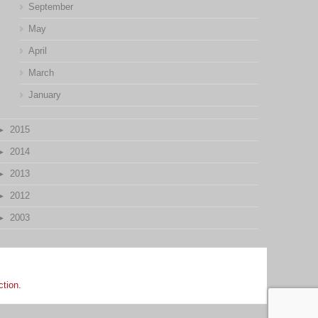
September
May
April
March
January
2015
2014
2013
2012
2003
ction.