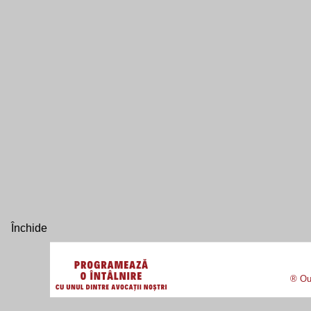
® Our