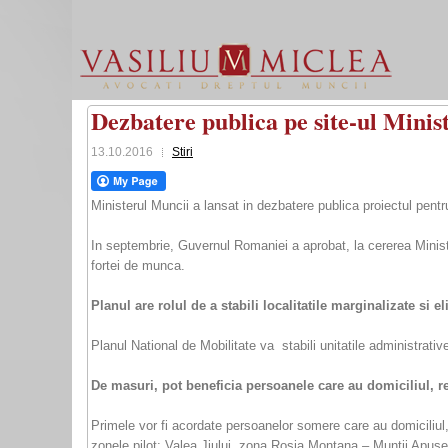
Dezbatere publica pe site-ul Minis
13.10.2016
Stiri
Ministerul Muncii a lansat in dezbatere publica proiectul pentr
In septembrie, Guvernul Romaniei a aprobat, la cererea Ministe
fortei de munca.
Planul are rolul de a stabili localitatile marginalizate si el
Planul National de Mobilitate va stabili unitatile administrative
De masuri, pot beneficia persoanele care au domiciliul, re
Primele vor fi acordate persoanelor somere care au domiciliul, 
zonele pilot: Valea Jiului, zona Rosia Montana – Muntii Apuse