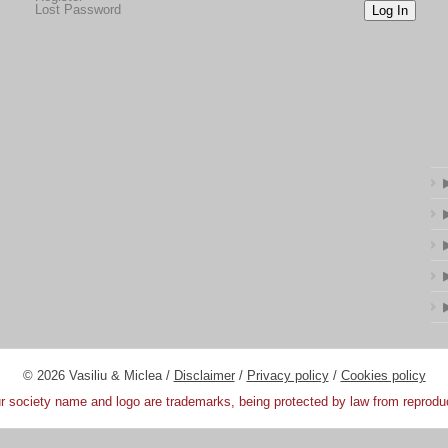
Lost Password
Log In
© 2026 Vasiliu & Miclea /
Disclaimer
/
Privacy policy
/
Cookies policy
 society name and logo are trademarks, being protected by law from reprodu