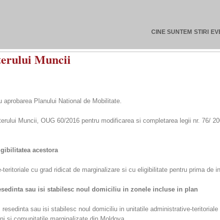
CINE SUNTEM
STIRI
EV
terului Muncii
u aprobarea Planului National de Mobilitate.
rului Muncii, OUG 60/2016 pentru modificarea si completarea legii nr. 76/ 2002
igibilitatea acestora
-teritoriale cu grad ridicat de marginalizare si cu eligibilitate pentru prima de i
sedinta sau isi stabilesc noul domiciliu in zonele incluse in plan
resedinta sau isi stabilesc noul domiciliu in unitatile administrative-teritori
ni si comunitatile marginalizate din Moldova.