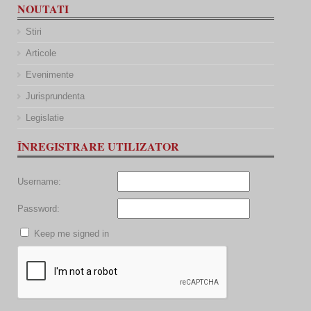
NOUTATI
Stiri
Articole
Evenimente
Jurisprundenta
Legislatie
ÎNREGISTRARE UTILIZATOR
Username:
Password:
Keep me signed in