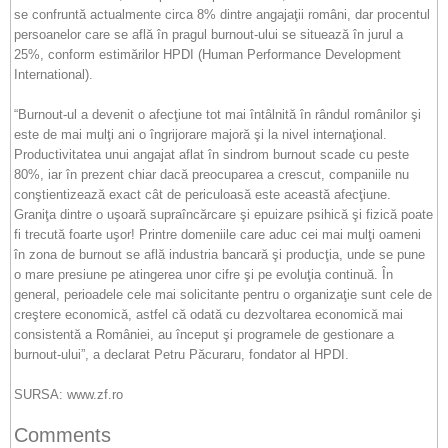
se confruntă actualmente circa 8% dintre angajaţii români, dar procentul
persoanelor care se află în pragul burnout-ului se situează în jurul a
25%, conform estimărilor HPDI (Human Performance Development
International).
“Burnout-ul a devenit o afecţiune tot mai întâlnită în rândul românilor şi
este de mai mulţi ani o îngrijorare majoră şi la nivel internaţional.
Productivitatea unui angajat aflat în sindrom burnout scade cu peste
80%, iar în prezent chiar dacă preocuparea a crescut, companiile nu
conştientizează exact cât de periculoasă este această afecţiune.
Graniţa dintre o uşoară supraîncărcare şi epuizare psihică şi fizică poate
fi trecută foarte uşor! Printre domeniile care aduc cei mai mulţi oameni
în zona de burnout se află industria bancară şi producţia, unde se pune
o mare presiune pe atingerea unor cifre şi pe evoluţia continuă. În
general, perioadele cele mai solicitante pentru o organizaţie sunt cele de
creştere economică, astfel că odată cu dezvoltarea economică mai
consistentă a României, au început şi programele de gestionare a
burnout-ului”, a declarat Petru Păcuraru, fondator al HPDI.
SURSA: www.zf.ro
Comments