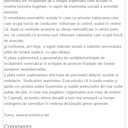
personalul din învățământ pe o treaptă superioară celei actuale în
ierarhia funcțiilor bugetare, în raport de importanța socială a activității
prestate;
f) remedierea anomaliilor actuale în ceea ce privește salarizarea celor
care ocupă funcții de conducere, îndrumare și control, având în vedere
că, după ce veniturile acestora au rămas nemodificate în ultimii patru
ani, se constată că acestea sunt inferioare salariaților care ocupă funcții
de execuție;
g) instituirea, prin lege, a regulii indexării anuale a salariilor personalului
plătit din fonduri publice, cu rata inflației;
h) plata suplimentară a personalului din unitățile/instituţiile de
învățământ nominalizat în echipele de proiecte finanţate din fonduri
europene nerambursabile;
i) plata orelor suplimentare efectuate de personalul didactic auxiliar și
nedidactic. Sindicaliștii reamintesc Executivului că în lunile martie şi
aprilie vor picheta sediul Guvernului şi sediile prefecturilor din mai multe
judeţe ale ţării, în luna mai pregătesc organizarea unui marş de protest
în Capitală, iar pentru ultima decadă a lunii mai urmează va începe
strângerea de semnături în vederea declanşării grevei generale.
Sursa: www.economica.net
Comments