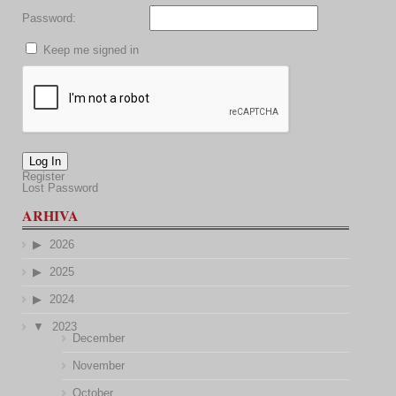
Password:
Keep me signed in
Log In
Register
Lost Password
ARHIVA
2026
2025
2024
2023
December
November
October