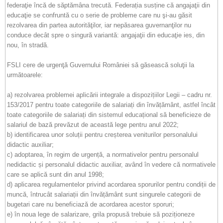
federaţie încă de săptămâna trecută. Federația susține că angajaţii din
educaţie se confruntă cu o serie de probleme care nu şi-au găsit
rezolvarea din partea autorităţilor, iar nepăsarea guvernanţilor nu
conduce decât spre o singură variantă: angajaţii din educaţie ies, din
nou, în stradă.
FSLI cere de urgenţă Guvernului României să găsească soluţii la
următoarele:
a) rezolvarea problemei aplicării integrale a dispozițiilor Legii – cadru nr.
153/2017 pentru toate categoriile de salariați din învățământ, astfel încât
toate categoriile de salariați din sistemul educațional să beneficieze de
salariul de bază prevăzut de această lege pentru anul 2022;
b) identificarea unor soluții pentru creșterea veniturilor personalului
didactic auxiliar;
c) adoptarea, în regim de urgență, a normativelor pentru personalul
nedidactic și personalul didactic auxiliar, având în vedere că normativele
care se aplică sunt din anul 1998;
d) aplicarea regulamentelor privind acordarea sporurilor pentru condiții de
muncă, întrucât salariații din învățământ sunt singurele categorii de
bugetari care nu beneficiază de acordarea acestor sporuri;
e) în noua lege de salarizare, grila propusă trebuie să poziționeze