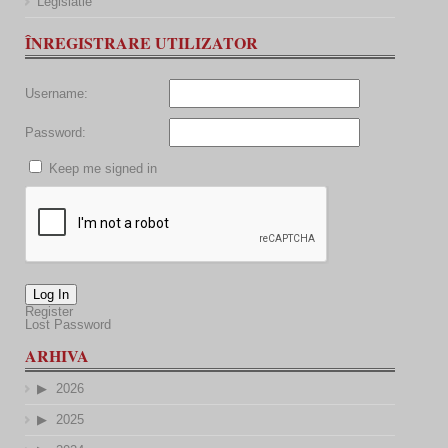
Legislatie
ÎNREGISTRARE UTILIZATOR
Username:
Password:
Keep me signed in
Log In
Register
Lost Password
ARHIVA
2026
2025