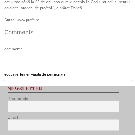
activitate până la 65 de ani, așa cum e permis în Codul muncii și pentru
celelalte lategorii de profesii”, a arătat Dancă.
Sursa: www.profit.ro
Comments
comments
educatie
,
femei
,
varsta de pensionare
NEWSLETTER
Prenumele
Email