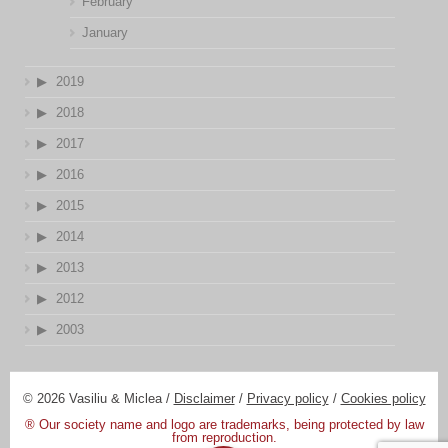
February
January
2019
2018
2017
2016
2015
2014
2013
2012
2003
© 2026 Vasiliu & Miclea /
Disclaimer
/
Privacy policy
/
Cookies policy
® Our society name and logo are trademarks, being protected by law
from reproduction.