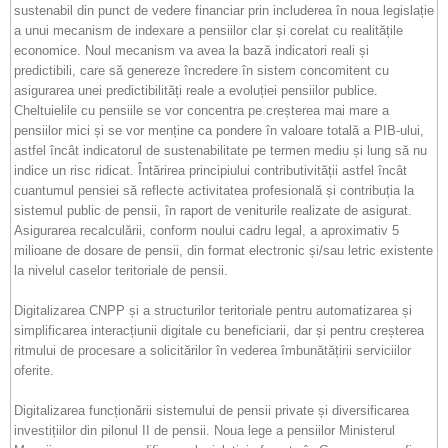
sustenabil din punct de vedere financiar prin includerea în noua legislație
a unui mecanism de indexare a pensiilor clar și corelat cu realitățile
economice. Noul mecanism va avea la bază indicatori reali și
predictibili, care să genereze încredere în sistem concomitent cu
asigurarea unei predictibilități reale a evoluției pensiilor publice.
Cheltuielile cu pensiile se vor concentra pe creșterea mai mare a
pensiilor mici și se vor menține ca pondere în valoare totală a PIB-ului,
astfel încât indicatorul de sustenabilitate pe termen mediu și lung să nu
indice un risc ridicat. Întărirea principiului contributivității astfel încât
cuantumul pensiei să reflecte activitatea profesională și contribuția la
sistemul public de pensii, în raport de veniturile realizate de asigurat.
Asigurarea recalculării, conform noului cadru legal, a aproximativ 5
milioane de dosare de pensii, din format electronic și/sau letric existente
la nivelul caselor teritoriale de pensii.
Digitalizarea CNPP și a structurilor teritoriale pentru automatizarea și
simplificarea interacțiunii digitale cu beneficiarii, dar și pentru creșterea
ritmului de procesare a solicitărilor în vederea îmbunătățirii serviciilor
oferite.
Digitalizarea funcționării sistemului de pensii private și diversificarea
investițiilor din pilonul II de pensii. Noua lege a pensiilor Ministerul