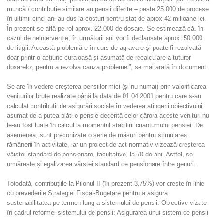
muncă / contribuție similare au pensii diferite – peste 25.000 de procese
în ultimii cinci ani au dus la costuri pentru stat de aprox 42 milioane lei.
În prezent se află pe rol aprox. 22.000 de dosare. Se estimează că, în
cazul de neintervenție, în următorii ani vor fi declanșate aprox. 50.000
de litigii. Această problemă e în curs de agravare și poate fi rezolvată
doar printr-o acțiune curajoasă și asumată de recalculare a tuturor
dosarelor, pentru a rezolva cauza problemei”, se mai arată în document.
Se are în vedere creșterea pensiilor mici (și nu numai) prin valorificarea
veniturilor brute realizate până la data de 01.04.2001 pentru care s-au
calculat contribuții de asigurări sociale în vederea atingerii obiectivului
asumat de a putea plăti o pensie decentă celor cărora aceste venituri nu
le-au fost luate în calcul la momentul stabilirii cuantumului pensiei. De
asemenea, sunt preconizate o serie de măsuri pentru stimularea
rămânerii în activitate, iar un proiect de act normativ vizează creșterea
vârstei standard de pensionare, facultative, la 70 de ani. Astfel, se
urmărește și egalizarea vârstei standard de pensionare între genuri.
Totodată, contribuțiile la Pilonul II (în prezent 3,75%) vor crește în linie
cu prevederile Strategiei Fiscal-Bugetare pentru a asigura
sustenabilitatea pe termen lung a sistemului de pensii. Obiective vizate
în cadrul reformei sistemului de pensii: Asigurarea unui sistem de pensii