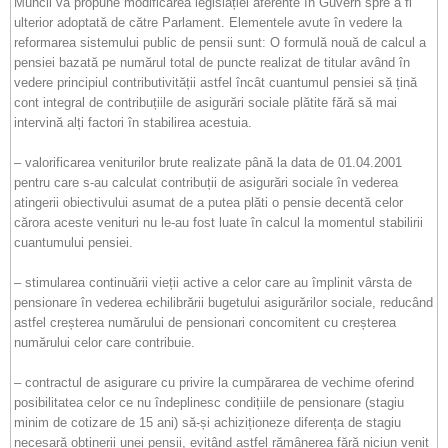
Muncii va propune modificarea legislației aferente în Guvern spre a fi
ulterior adoptată de către Parlament. Elementele avute în vedere la
reformarea sistemului public de pensii sunt: O formulă nouă de calcul a
pensiei bazată pe numărul total de puncte realizat de titular având în
vedere principiul contributivității astfel încât cuantumul pensiei să țină
cont integral de contribuțiile de asigurări sociale plătite fără să mai
intervină alți factori în stabilirea acestuia.
– valorificarea veniturilor brute realizate până la data de 01.04.2001
pentru care s-au calculat contribuții de asigurări sociale în vederea
atingerii obiectivului asumat de a putea plăti o pensie decentă celor
cărora aceste venituri nu le-au fost luate în calcul la momentul stabilirii
cuantumului pensiei.
– stimularea continuării vieții active a celor care au împlinit vârsta de
pensionare în vederea echilibrării bugetului asigurărilor sociale, reducând
astfel creșterea numărului de pensionari concomitent cu creșterea
numărului celor care contribuie.
– contractul de asigurare cu privire la cumpărarea de vechime oferind
posibilitatea celor ce nu îndeplinesc condițiile de pensionare (stagiu
minim de cotizare de 15 ani) să-și achiziționeze diferența de stagiu
necesară obținerii unei pensii, evitând astfel rămânerea fără niciun venit