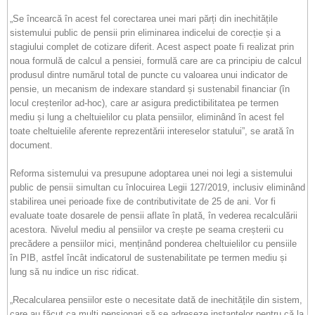
„Se încearcă în acest fel corectarea unei mari părți din inechitățile
sistemului public de pensii prin eliminarea indicelui de corecție și a
stagiului complet de cotizare diferit. Acest aspect poate fi realizat prin
noua formulă de calcul a pensiei, formulă care are ca principiu de calcul
produsul dintre numărul total de puncte cu valoarea unui indicator de
pensie, un mecanism de indexare standard și sustenabil financiar (în
locul creșterilor ad-hoc), care ar asigura predictibilitatea pe termen
mediu și lung a cheltuielilor cu plata pensiilor, eliminând în acest fel
toate cheltuielile aferente reprezentării intereselor statului”, se arată în
document.
Reforma sistemului va presupune adoptarea unei noi legi a sistemului
public de pensii simultan cu înlocuirea Legii 127/2019, inclusiv eliminând
stabilirea unei perioade fixe de contributivitate de 25 de ani. Vor fi
evaluate toate dosarele de pensii aflate în plată, în vederea recalculării
acestora. Nivelul mediu al pensiilor va crește pe seama creșterii cu
precădere a pensiilor mici, menținând ponderea cheltuielilor cu pensiile
în PIB, astfel încât indicatorul de sustenabilitate pe termen mediu și
lung să nu indice un risc ridicat.
„Recalcularea pensiilor este o necesitate dată de inechitățile din sistem,
care au făcut ca mulți pensionari să se adreseze instanțelor pentru că la