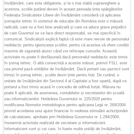
învățământ, care este obligatorie, și la o mai slabă supraveghere a
acestora, școlile putând deveni în aceast perioada ținta spărgătorilor.
Federația Sindicatelor Libere din Învățământ consideră că aplicarea
șomajului tehnic în sistemul de educație din România este o măsură
radicală, care nu a fost bine analizată și care va aduce grave prejudicii
de care Guvernul se va face direct responsabil, se mai specifică în
comunicat. Sindicaliștii explică faptul că este mare nevoie de personalul
nedidactic pentru igienizarea școlilor, pentru că acestea să ofere condiții
maxime de siguranță atunci când vor reîncepe cursurile. Această
activitate nu poate fi desfășurată dacă personalul nedidactic este trimis
în șomaj tehnic. O altă consecință a acestei măsuri, potrivit FSLI, este
cea privind pază unităților de învățământ. Dacă portarii sau paznicii sunt
trimiși în șomaj tehnic, școlile devin ținte pentru hoți. De curând, o
unitate de învățământ din Sectorul 4 al Capitalei a fost spartă, după ce
portarul a fost trimis acasă în concediu de odihnă forțat. Măsura nu
poate fi aplicată, de asemenea, contabilelor și secretarelor din școală
sau informaticienilor. Hotărârea Guvernului nr. 225/2020 pentru
modificarea Normelor metodologice pentru aplicarea Legii nr. 269/2004
privind acordarea unui ajutor financiar în vederea stimulării achiziţionării
de calculatoare, aprobate prin Hotărârea Guvernului nr. 1.294/2004,
înseamnă activitate realizată de secretare și informaticieni.
Informaticieni sunt și cei care, în foarte multe unități de învățământ,