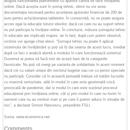
asigură funcționarea platformelor cu ajutorul cărora se face învățarea
online. Dacă aceștia sunt în șomaj tehnic, elevii nu vor avea
documentația necesară pentru acordarea ajutorului financiar de 200 de
euro pentru achiziționarea tabletelor. În consecință, nu se poate asigura
acces egal la educație tuturor elevilor, dacă cei care nu au suport tehnic
nu pot participa la învățare online. În concluzie, măsura șomajului tehnic
în educație are implicații majore, iar în lanț, după cum putem observă,
victime vor ajunge chiar elevii. “Șomajul tehnic nu poate fi aplicat
sistemului de învățământ și poți să îți dai seama de acest lucru, imediat
după ce faci o analiză atentă a modului în care funcționează sistemul.
Guvernul ar putea să facă rost de acești bani de la categoriile
favorizate. Nu poți să mergi pe varianta de solidaritate în acest moment
dacă cei cu salarii uriașe din sectorul bugetar sau cei cu pensii speciale
nu participă. Consider că în această perioadă trebuie să tratăm lucrurile
cu maximă seriozitate, atât în modul în care este gestionată criză
provocată de pandemie, dar și modul în care este susținut procesul
educațional prin învățarea online, cât și prin modul în care nu lovim în
oamenii care nu au venituri mari și pe care îi putem aduce în situație de
risc”, a declarat Simion Hancescu, președinte FSLI.
Sursa: www.economica.net
Comments