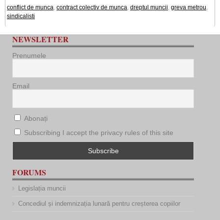
conflict de munca
,
contract colectiv de munca
,
dreptul muncii
,
greva metrou
,
sindicalisti
NEWSLETTER
Prenumele
Email
Abonați
Subscribing I accept the privacy rules of this site
FORUMS
Legislația muncii
Concediul și indemnizația lunară pentru creșterea copiilor