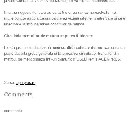
privind Contractul Colectiv de Munca, ce va expira in aceasta luna.
In urma negocierilor care au durat 5 ore, au ramas nerezolvate mai
multe puncte asupra carora partile au viziuni diferite, printre care si cele
referitoare la imbunatatirea conditiilor de munca.
Circulatia trenurilor de metrou ar putea fi blocata
Exista premisele declansarii unui
conflict colectiv de munca
, ceea ce
poate duce la greva generala si la
blocarea circulatiei
trenurilor din
metrou, se mentioneaza intr-un comunicat USLM remis AGERPRES.
Sursa:
agerpres.ro
Comments
comments