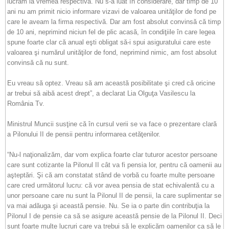
lucram la vremea respectivă. Nu s-a luat în considerare, dar timp de 10
ani nu am primit nicio informare vizavi de valoarea unităţilor de fond pe
care le aveam la firma respectivă. Dar am fost absolut convinsă că timp
de 10 ani, neprimind niciun fel de plic acasă, în condiţiile în care legea
spune foarte clar că anual eşti obligat să-i spui asiguratului care este
valoarea şi numărul unităţilor de fond, neprimind nimic, am fost absolut
convinsă că nu sunt.
Eu vreau să optez. Vreau să am această posibilitate şi cred că oricine
ar trebui să aibă acest drept”, a declarat Lia Olguţa Vasilescu la
România Tv.
Ministrul Muncii susţine că în cursul verii se va face o prezentare clară
a Pilonului II de pensii pentru informarea cetăţenilor.
“Nu-l naţionalizăm, dar vom explica foarte clar tuturor acestor persoane
care sunt cotizante la Pilonul II cât va fi pensia lor, pentru că oamenii au
aşteptări. Şi că am constatat stând de vorbă cu foarte multe persoane
care cred următorul lucru: că vor avea pensia de stat echivalentă cu a
unor persoane care nu sunt la Pilonul II de pensii, la care suplimentar se
va mai adăuga şi această pensie. Nu. Se ia o parte din contribuţia la
Pilonul I de pensie ca să se asigure această pensie de la Pilonul II. Deci
sunt foarte multe lucruri care va trebui să le explicăm oamenilor ca să le