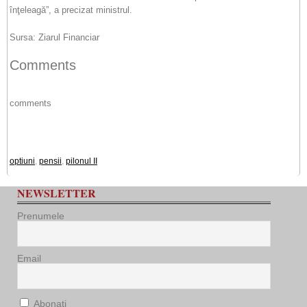
înţeleagă”, a precizat ministrul.
Sursa: Ziarul Financiar
Comments
comments
optiuni
,
pensii
,
pilonul II
NEWSLETTER
Prenumele
Email
Abonați