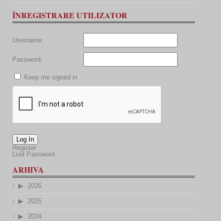
ÎNREGISTRARE UTILIZATOR
Username:
Password:
Keep me signed in
Log In
Register
Lost Password
ARHIVA
2026
2025
2024