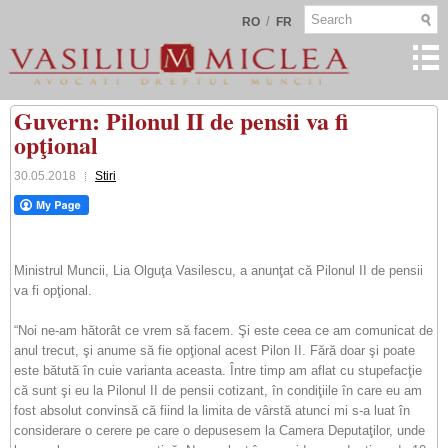
/
RO
FR
Guvern: Pilonul II de pensii va fi
opţional
30.05.2018
Stiri
Ministrul Muncii, Lia Olguţa Vasilescu, a anunţat că Pilonul II de pensii
va fi opţional.
“Noi ne-am hătorât ce vrem să facem. Şi este ceea ce am comunicat de
anul trecut, şi anume să fie opţional acest Pilon II. Fără doar şi poate
este bătută în cuie varianta aceasta. Între timp am aflat cu stupefacţie
că sunt şi eu la Pilonul II de pensii cotizant, în condiţiile în care eu am
fost absolut convinsă că fiind la limita de vârstă atunci mi s-a luat în
considerare o cerere pe care o depusesem la Camera Deputaţilor, unde