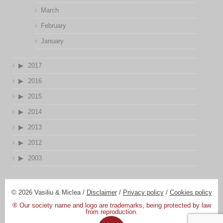
March
February
January
2017
2016
2015
2014
2013
2012
2003
© 2026 Vasiliu & Miclea /
Disclaimer
/
Privacy policy
/
Cookies policy
® Our society name and logo are trademarks, being protected by law
from reproduction.