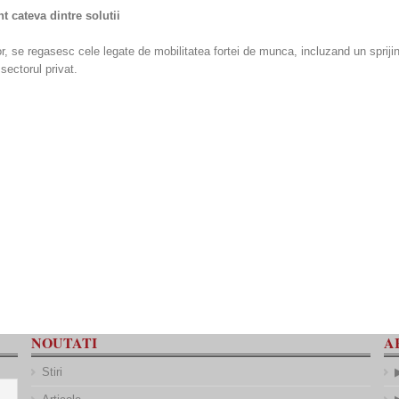
t cateva dintre solutii
r, se regasesc cele legate de mobilitatea fortei de munca, incluzand un sprijin
sectorul privat.
NOUTATI
A
Stiri