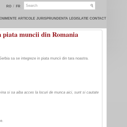
/
RO
FR
ENIMENTE
ARTICOLE
JURISPRUNDENTA
LEGISLATIE
CONTACT
n piata muncii din Romania
rbia sa se integreze in piata muncii din tara noastra.
vina si sa aiba acces la locuri de munca aici, sunt si cautate
te.