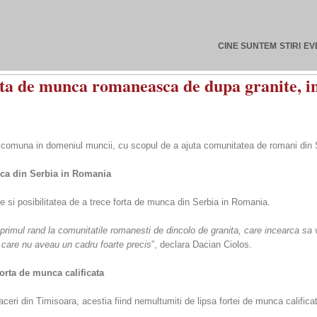
CINE SUNTEM
STIRI
EV
rta de munca romaneasca de dupa granite, i
 comuna in domeniul muncii, cu scopul de a ajuta comunitatea de romani din Se
unca din Serbia in Romania
 si posibilitatea de a trece forta de munca din Serbia in Romania.
n primul rand la comunitatile romanesti de dincolo de granita, care incearca sa 
 care nu aveau un cadru foarte precis
”, declara Dacian Ciolos.
orta de munca calificata
ceri din Timisoara, acestia fiind nemultumiti de lipsa fortei de munca califica