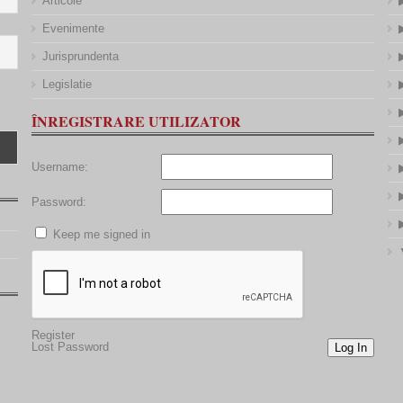
Articole
Evenimente
Jurisprundenta
Legislatie
ÎNREGISTRARE UTILIZATOR
Username:
Password:
Keep me signed in
Register
Lost Password
Log In