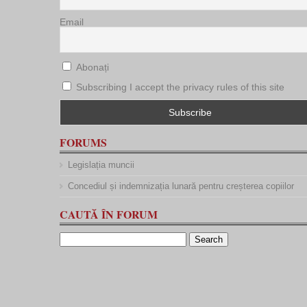
Email
Abonați
Subscribing I accept the privacy rules of this site
FORUMS
Legislația muncii
Concediul și indemnizația lunară pentru creșterea copiilor
CAUTĂ ÎN FORUM