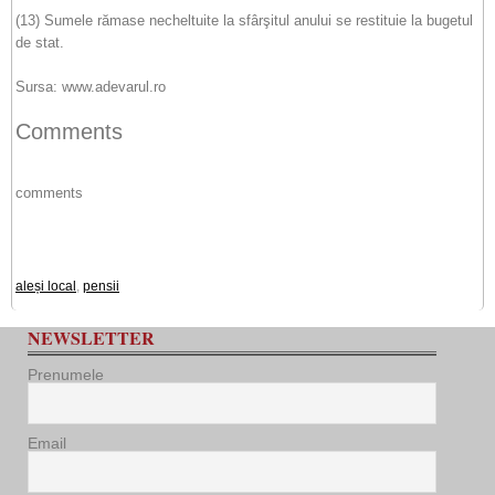
(13) Sumele rămase necheltuite la sfârşitul anului se restituie la bugetul
de stat.
Sursa: www.adevarul.ro
Comments
comments
aleși local
,
pensii
NEWSLETTER
Prenumele
Email