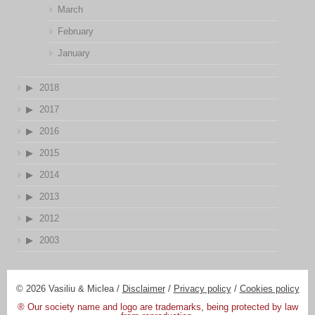
March
February
January
2018
2017
2016
2015
2014
2013
2012
2003
© 2026 Vasiliu & Miclea /
Disclaimer
/
Privacy policy
/
Cookies policy
® Our society name and logo are trademarks, being protected by law