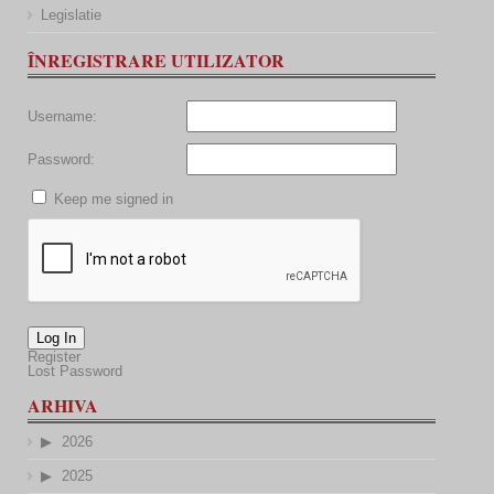
Legislatie
ÎNREGISTRARE UTILIZATOR
Username:
Password:
Keep me signed in
Log In
Register
Lost Password
ARHIVA
2026
2025