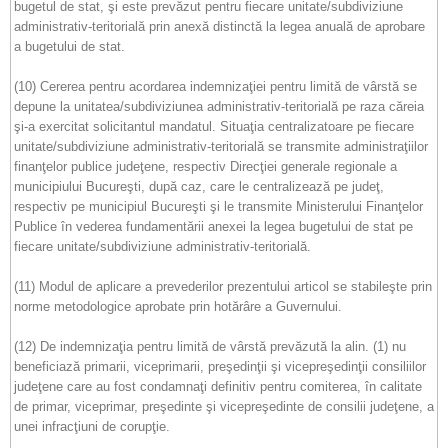
bugetul de stat, şi este prevăzut pentru fiecare unitate/subdiviziune
administrativ-teritorială prin anexă distinctă la legea anuală de aprobare
a bugetului de stat.
(10) Cererea pentru acordarea indemnizaţiei pentru limită de vârstă se
depune la unitatea/subdiviziunea administrativ-teritorială pe raza căreia
şi-a exercitat solicitantul mandatul. Situaţia centralizatoare pe fiecare
unitate/subdiviziune administrativ-teritorială se transmite administraţiilor
finanţelor publice judeţene, respectiv Direcţiei generale regionale a
municipiului Bucureşti, după caz, care le centralizează pe judeţ,
respectiv pe municipiul Bucureşti şi le transmite Ministerului Finanţelor
Publice în vederea fundamentării anexei la legea bugetului de stat pe
fiecare unitate/subdiviziune administrativ-teritorială.
(11) Modul de aplicare a prevederilor prezentului articol se stabileşte prin
norme metodologice aprobate prin hotărâre a Guvernului.
(12) De indemnizaţia pentru limită de vârstă prevăzută la alin. (1) nu
beneficiază primarii, viceprimarii, preşedinţii şi vicepreşedinţii consiliilor
judeţene care au fost condamnaţi definitiv pentru comiterea, în calitate
de primar, viceprimar, preşedinte şi vicepreşedinte de consilii judeţene, a
unei infracţiuni de corupţie.