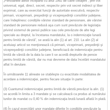
„Persoanele alese începând cu anul 1992 de către cetăţeni , prin vot
universal, egal, direct, secret, respectiv prin vot secret indirect şi liber
exprimat, care au exercitat funcţii de autoritate executivă, respectiv
primarii, viceprimarii, preşedinţii şi vicepreşedinţii consiliilor judeţene,
care îndeplinesc condiţiile vârstei standard de pensionare, ale vârstei
standard de pensionare redusă aşa cum sunt prevăzute de legislaţia
privind sistemul de pensii publice sau cele prevăzute de alte legi
speciale au dreptul, la încetarea mandatului, la o indemnizaţie lunară
pentru limită de vârstă”, se arată la alin (1) al art. 210. La alin (2) al
aceluiaşi articol se menţionează că primarii, viceprimarii, preşedinţii şi
vicepreşedinţii consiliilor judeţene, beneficiază de indemnizaţie pentru
limită de vârstă de la data la care li se acordă drepturile de pensie
pentru limită de vârstă, dar nu mai devreme de data încetării mandatului
aflat în derulare.
În următoarele 11 alineate se stabileşte cu exactitate modalitatea de
acordare a indemnizaţiei, pentru fiecare situaţie în parte:
(3) Cuantumul indemnizaţiei pentru limită de vârstă prevăzut la alin. (1)
se acordă în limita a 3 mandate şi se calculează ca produs al numărului
lunilor de mandat cu 0,40 % din indemnizaţia brută lunară aflată în plată.
(4) În cazul exercitării unor mandate diferite în condiţiile prevăzute la