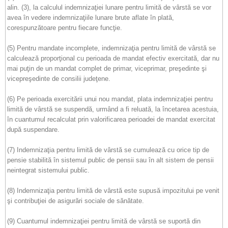
alin. (3), la calculul indemnizaţiei lunare pentru limită de vârstă se vor
avea în vedere indemnizaţiile lunare brute aflate în plată,
corespunzătoare pentru fiecare funcţie.
(5) Pentru mandate incomplete, indemnizaţia pentru limită de vârstă se
calculează proporţional cu perioada de mandat efectiv exercitată, dar nu
mai puţin de un mandat complet de primar, viceprimar, preşedinte şi
vicepreşedinte de consilii judeţene.
(6) Pe perioada exercitării unui nou mandat, plata indemnizaţiei pentru
limită de vârstă se suspendă, urmând a fi reluată, la încetarea acestuia,
în cuantumul recalculat prin valorificarea perioadei de mandat exercitat
după suspendare.
(7) Indemnizaţia pentru limită de vârstă se cumulează cu orice tip de
pensie stabilită în sistemul public de pensii sau în alt sistem de pensii
neintegrat sistemului public.
(8) Indemnizaţia pentru limită de vârstă este supusă impozitului pe venit
şi contribuţiei de asigurări sociale de sănătate.
(9) Cuantumul indemnizaţiei pentru limită de vârstă se suportă din