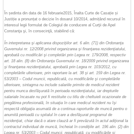
În ședinta din data de 16 februarie2015, Înalta Curte de Casație și
Justiție a pronunțat o decizie în dosarul 10/2014, admițând recursul în
interesul legii formulat de Colegiul de conducere al Curţii de Apel
Constanţa şi, în consecinţă, stabilind că:
În interpretarea şi aplicarea dispoziţiilor art. 6 alin. (71) din Ordonanţa
Guvernului nr. 12/2008 privind organizarea şi finanţarea rezidenţiatului,
aprobată cu modificări şi completări prin Legea nr. 179/2008, respectiv
art. 18 alin. (8) din Ordonanţa Guvernului nr. 18/2009 privind organizarea
şi finanţarea rezidenţiatului, aprobată prin Legea nr. 103/2012, cu
completările ulterioare, prin raportare la art. 38 şi art. 159 din Legea nr.
53/2003 – Codul muncii, republicată, cu modificările şi completările
ulterioare, sintagma nu include salariile primite de medicul rezident
pentru munca desfăşurată în perioada rezidenţiatului, iar drepturile
salariale încasate nu pot fi restituite cu titlu de cheltuieli ocazionate de
pregătirea profesională, în situaţia în care medicul rezident nu îşi
respectă obligaţia asumată de a continua raporturile de muncă pentru o
anumită perioadă cu spitalul în care a desfăşurat programul de
rezidenţiat, chiar dacă o atare clauză ar fi prevăzută în actul adiţional la
contractul individual de muncă, încheiat în condiţiile art. 196 alin. (2) din
Legea nr. 53/2003 – Codul muncii, republicată, cu modificările şi