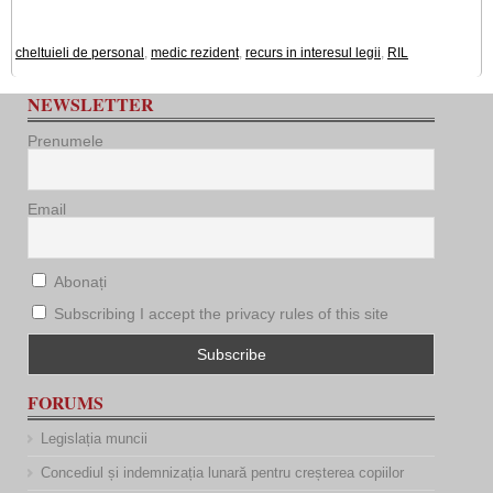
cheltuieli de personal
,
medic rezident
,
recurs in interesul legii
,
RIL
NEWSLETTER
Prenumele
Email
Abonați
Subscribing I accept the privacy rules of this site
FORUMS
Legislația muncii
Concediul și indemnizația lunară pentru creșterea copiilor