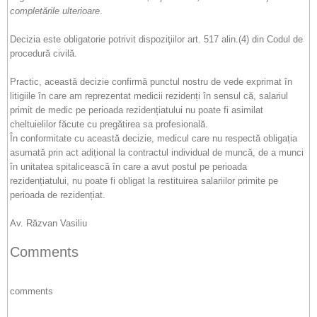
completările ulterioare
.
Decizia este obligatorie potrivit dispoziţiilor art. 517 alin.(4) din Codul de
procedură civilă.
Practic, această decizie confirmă punctul nostru de vede exprimat în
litigiile în care am reprezentat medicii rezidenți în sensul că, salariul
primit de medic pe perioada rezidențiatului nu poate fi asimilat
cheltuielilor făcute cu pregătirea sa profesională.
În conformitate cu această decizie, medicul care nu respectă obligația
asumată prin act adițional la contractul individual de muncă, de a munci
în unitatea spitalicească în care a avut postul pe perioada
rezidențiatului, nu poate fi obligat la restituirea salariilor primite pe
perioada de rezidențiat.
Av. Răzvan Vasiliu
Comments
comments