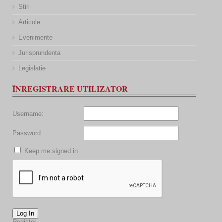
Stiri
Articole
Evenimente
Jurisprundenta
Legislatie
ÎNREGISTRARE UTILIZATOR
Username:
Password:
Keep me signed in
Log In
Register