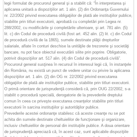
legii formulat de procurorul general şi a stabilit că: “În interpretarea şi
aplicarea unitară a dispoziţiilor art. 1 alin. (2) din Ordonanţa Guvernului
nr. 22/2002 privind executarea obligaţiilor de plată ale instituţiilor publice,
stabilite prin titluri executorii, aprobată cu completări prin Legea nr.
288/2002, cu modificările şi completările ulterioare, şi art. 781 alin. (5)
lit. c) din Codul de procedură civilă (fost art. 452 alin. (2) lit. c) din Codul
de procedură civilă de la 1865), sumele destinate plăţii drepturilor
salariale, aflate în conturi deschise la unităţile de trezorerie şi societăţi
bancare, nu pot face obiectul executării silite prin poprire. Obligatorie,
potrivit dispoziţiilor art. 517 alin. (4) din Codul de procedură civilă”.
Procurorul general susţinea în recursul în interesul legii că, în instanţele
din România, nu există un punct de vedere unitar cu privire la aplicarea
dispoziţiilor art. 1 alin. (2) din OG nr. 22/2002 privind executarea
obligaţiilor de plată ale instituţiilor publice, stabilite prin titluri executorii.
O primă orientare de jurisprudenţă consideră că, prin OUG 22/2002, s-a
stabilit o procedură specială, derogatorie de la prevederile dreptului
comun în ceea ce priveşte executarea creanţelor stabilite prin titluri
executorii în sarcina instituţiilor şi autorităţilor publice.
Prevederile acestei ordonanţe stabilesc că aceste creanţe nu se pot
achita din sumele destinate cheltuielilor de funcţionare şi organizare,
inclusiv cheltuielilor de personal din instituţiile publice. A doua orientare
de jurisprudenţă apreciază că, în acest caz, sunt aplicabile dispoziţiile