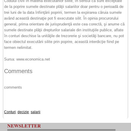
Codului civil în materia executărilor silite, în sensul că sunt exceptate
de la poprire sumele destinate plăţii salariilor doar pentru o perioadă de
trei luni de la data înfiinţării popririi, termen la expirarea căruia sumele
având această destinaţie pot fi executate silit. În opinia procurorului
general, prima orientare de jurisprudenţă este cea corectă, şi anume că
sumele destinate plăţii drepturilor salariale din instituţiile publice, aflate
în conturi deschise la unităţile de trezorerie şi societăţi bancare, nu pot
face obiectul executării silite prin poprire, această interdicţie fiind pe
termen nelimitat.
Sursa: www.economica.net
Comments
comments
Conturi
,
decizie
,
salarii
NEWSLETTER