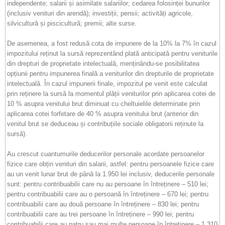
independente; salarii și asimilate salariilor; cedarea folosinței bunurilor
(inclusiv venituri din arendă); investiții; pensii; activități agricole,
silvicultură și piscicultură; premii; alte surse.
De asemenea, a fost redusă cota de impunere de la 10% la 7% în cazul
impozitului reținut la sursă reprezentând plată anticipată pentru veniturile
din drepturi de proprietate intelectuală, menținându-se posibilitatea
opțiunii pentru impunerea finală a veniturilor din drepturile de proprietate
intelectuală. În cazul impunerii finale, impozitul pe venit este calculat
prin reținere la sursă la momentul plății veniturilor prin aplicarea cotei de
10 % asupra venitului brut diminuat cu cheltuielile determinate prin
aplicarea cotei forfetare de 40 % asupra venitului brut (anterior din
venitul brut se deduceau și contribuțiile sociale obligatorii reținute la
sursă).
Au crescut cuantumurile deducerilor personale acordate persoanelor
fizice care obțin venituri din salarii, astfel: pentru persoanele fizice care
au un venit lunar brut de până la 1.950 lei inclusiv, deducerile personale
sunt: pentru contribuabilii care nu au persoane în întreținere – 510 lei;
pentru contribuabilii care au o persoană în întreținere – 670 lei; pentru
contribuabilii care au două persoane în întreținere – 830 lei; pentru
contribuabilii care au trei persoane în întreținere – 990 lei; pentru
contribuabilii care au patru sau mai multe persoane în întreținere – 1.310