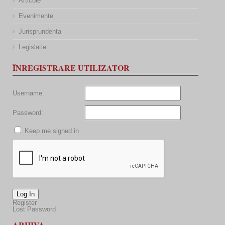
Articole
Evenimente
Jurisprundenta
Legislatie
ÎNREGISTRARE UTILIZATOR
Username:
Password:
Keep me signed in
Log In
Register
Lost Password
ARHIVA