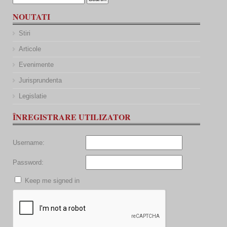
NOUTATI
Stiri
Articole
Evenimente
Jurisprundenta
Legislatie
ÎNREGISTRARE UTILIZATOR
Username:
Password:
Keep me signed in