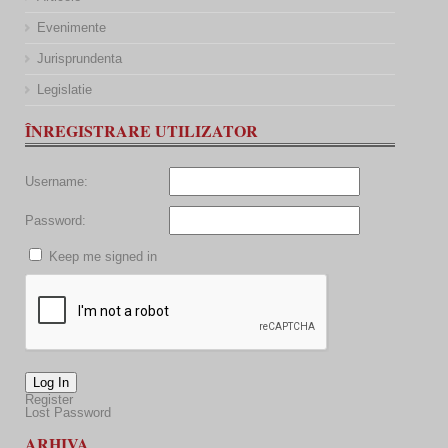
Evenimente
Jurisprundenta
Legislatie
ÎNREGISTRARE UTILIZATOR
Username:
Password:
Keep me signed in
Log In
Register
Lost Password
ARHIVA