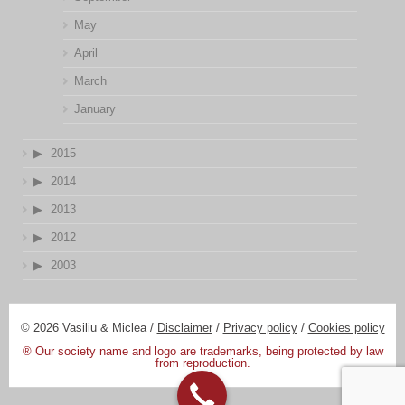
May
April
March
January
2015
2014
2013
2012
2003
© 2026 Vasiliu & Miclea /
Disclaimer
/
Privacy policy
/
Cookies policy
® Our society name and logo are trademarks, being protected by law
from reproduction.