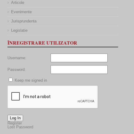
Articole
Evenimente
Jurisprundenta
Legislatie
ÎNREGISTRARE UTILIZATOR
Username:
Password:
Keep me signed in
Log In
Register
Lost Password