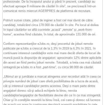
profesionale. De la începutul anului şi până în prezent, candidaţii au
efectuat aproape 8 milioane de căutări în site”, se precizează într-un
comunicat remis miercuri AGERPRES de platforma de recrutare.
Potrivit sursei citate, jobul de inginer a fost cel mai râvnit de către
candidaţi, totalizând circa 178.000 de căutări în site. Pe locul al doilea
în topul căutărilor se află cuvintele „acasă” „remote” şi „work-from-
home”, acestea fiind căutate, în total, de aproximativ 131.000 de ori.
Conform reprezentanţilor eJobs.ro, deşi procentul de joburi remote
publicate pe eJobs a crescut de la 1,3% în 2019 la 6,3% în 2021, în
continuare interesul candidaţilor este mai mare decât oferta de locuri de
muncă pusă la dispoziţie de angajatori: aproximativ 12% dintre aplicările
din acest an fiind pentru joburi remote. Totodată, a treia cea mai căutată
sintagmă pe eJobs.ro a fost „part-time”, cu circa 98.000 de căutări.
„Ultimul an şi jumătate a marcat atingerea unor recorduri atât în ceea ce
priveşte numărul de joburi care oferă posibilitatea de a lucra de acasă,
cât şi interesul candidaţilor pentru acestea. Deşi o mare parte dintre
angajatori doresc să-şi aducă echipele la birou, nevoia
candidaţilor/angajaţilor de flexibilitate devine din ce în ce mai stringentă.
Chiar şi în condiţiile revenirii la birou însă, cei care-şi doresc să lucreze
de acasă vor avea în continuare deschisă această posibilitate în cele