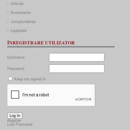
Articole
Evenimente
Jurisprundenta
Legislatie
ÎNREGISTRARE UTILIZATOR
Username:
Password:
Keep me signed in
Log In
Register
Lost Password