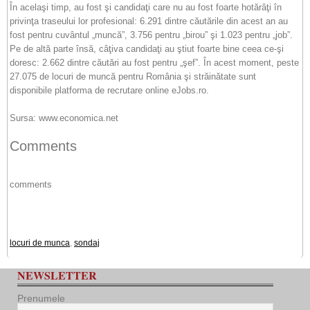
În acelaşi timp, au fost şi candidaţi care nu au fost foarte hotărâţi în
privinţa traseului lor profesional: 6.291 dintre căutările din acest an au
fost pentru cuvântul „muncă”, 3.756 pentru „birou” şi 1.023 pentru „job”.
Pe de altă parte însă, câţiva candidaţi au ştiut foarte bine ceea ce-şi
doresc: 2.662 dintre căutări au fost pentru „şef”. În acest moment, peste
27.075 de locuri de muncă pentru România şi străinătate sunt
disponibile platforma de recrutare online eJobs.ro.
Sursa: www.economica.net
Comments
comments
locuri de munca
,
sondaj
NEWSLETTER
Prenumele