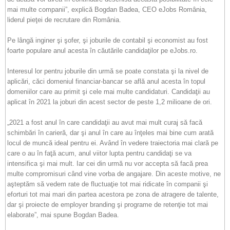
mai multe companii”, explică Bogdan Badea, CEO eJobs România,
liderul pieţei de recrutare din România.
Pe lângă inginer şi şofer, şi joburile de contabil şi economist au fost
foarte populare anul acesta în căutările candidaţilor pe eJobs.ro.
Interesul lor pentru joburile din urmă se poate constata şi la nivel de
aplicări, căci domeniul financiar-bancar se află anul acesta în topul
domeniilor care au primit şi cele mai multe candidaturi. Candidaţii au
aplicat în 2021 la joburi din acest sector de peste 1,2 milioane de ori.
„2021 a fost anul în care candidaţii au avut mai mult curaj să facă
schimbări în carieră, dar şi anul în care au înţeles mai bine cum arată
locul de muncă ideal pentru ei. Având în vedere traiectoria mai clară pe
care o au în faţă acum, anul viitor lupta pentru candidaţi se va
intensifica şi mai mult. Iar cei din urmă nu vor accepta să facă prea
multe compromisuri când vine vorba de angajare. Din aceste motive, ne
aşteptăm să vedem rate de fluctuaţie tot mai ridicate în companii şi
eforturi tot mai mari din partea acestora pe zona de atragere de talente,
dar şi proiecte de employer branding şi programe de retenţie tot mai
elaborate”, mai spune Bogdan Badea.