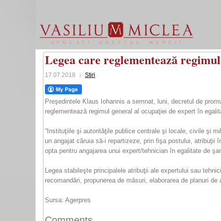
Legea care reglementează regimul g
17.07.2018
Stiri
Preşedintele Klaus Iohannis a semnat, luni, decretul de promul
reglementează regimul general al ocupaţiei de expert în egalit
“Instituţiile şi autorităţile publice centrale şi locale, civile
un angajat căruia să-i repartizeze, prin fişa postului, atribuţii
opta pentru angajarea unui expert/tehnician în egalitate de şan
Legea stabileşte principalele atribuţii ale expertului sau tehn
recomandări, propunerea de măsuri, elaborarea de planuri de 
Sursa: Agerpres
Comments