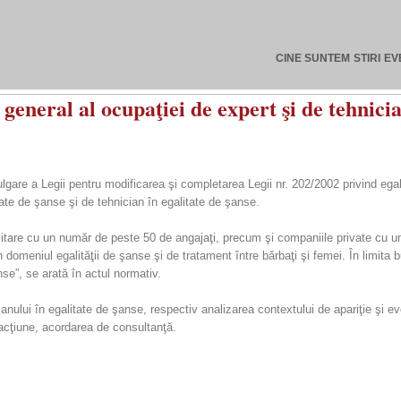
CINE SUNTEM
STIRI
EV
eneral al ocupaţiei de expert şi de tehnicia
gare a Legii pentru modificarea şi completarea Legii nr. 202/2002 privind egal
ate de şanse şi de tehnician în egalitate de şanse.
 şi militare cu un număr de peste 50 de angajaţi, precum şi companiile private cu 
 în domeniul egalităţii de şanse şi de tratament între bărbaţi şi femei. În limita 
se”, se arată în actul normativ.
icianului în egalitate de şanse, respectiv analizarea contextului de apariţie şi
acţiune, acordarea de consultanţă.