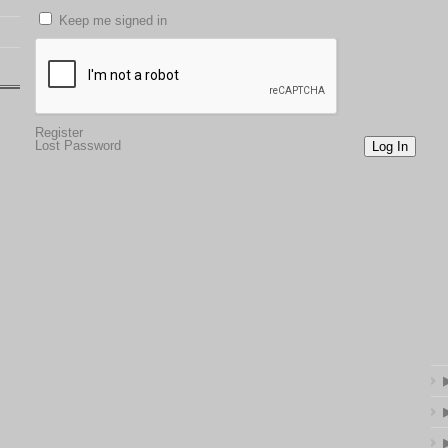
Keep me signed in
Register
Lost Password
Log In