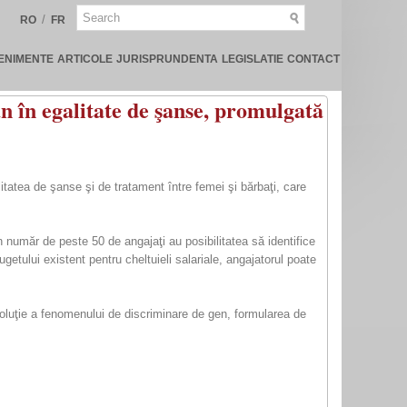
/
RO
FR
ENIMENTE
ARTICOLE
JURISPRUNDENTA
LEGISLATIE
CONTACT
n în egalitate de şanse, promulgată
itatea de şanse şi de tratament între femei şi bărbaţi, care
un număr de peste 50 de angajaţi au posibilitatea să identifice
bugetului existent pentru cheltuieli salariale, angajatorul poate
 evoluţie a fenomenului de discriminare de gen, formularea de