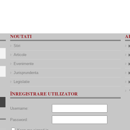
NOUTATI
A
Stiri
Articole
Evenimente
Jurisprundenta
Legislatie
ÎNREGISTRARE UTILIZATOR
Username:
Password: