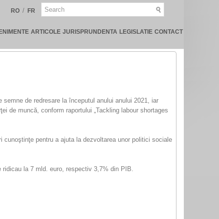
/
RO
FR
ENIMENTE
ARTICOLE
JURISPRUNDENTA
LEGISLATIE
CONTACT
e semne de redresare la începutul anului anului 2021, iar
 forţei de muncă, conform raportului „Tackling labour shortages
 cunoştinţe pentru a ajuta la dezvoltarea unor politici sociale
ridicau la 7 mld. euro, respectiv 3,7% din PIB.