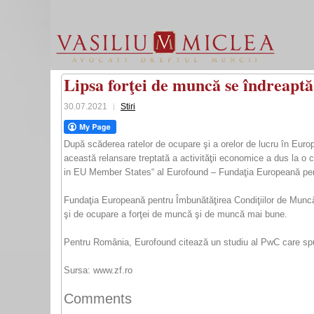
Lipsa forţei de muncă se îndreaptă
30.07.2021
Stiri
După scăderea ratelor de ocupare şi a orelor de lucru în Euro
această relansare treptată a activităţii economice a dus la o cr
in EU Member States“ al Eurofound – Fundaţia Europeană pentr
Fundaţia Europeană pentru Îmbunătăţirea Condiţiilor de Muncă şi
şi de ocupare a forţei de muncă şi de muncă mai bune.
Pentru România, Eurofound citează un studiu al PwC care spun
Sursa: www.zf.ro
Comments