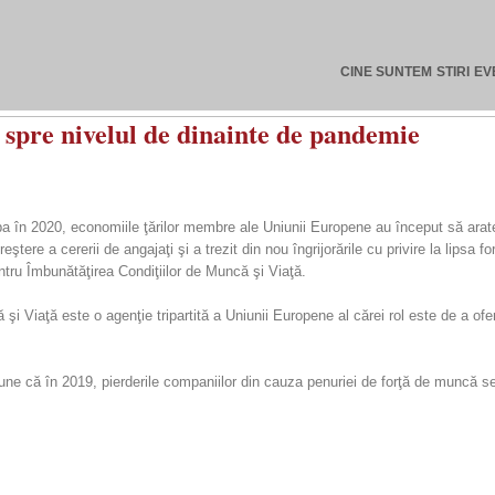
CINE SUNTEM
STIRI
EV
 spre nivelul de dinainte de pandemie
pa în 2020, economiile ţă­rilor membre ale Uniunii Europene au început să arat
eştere a cererii de angajaţi şi a trezit din nou îngrijorările cu privire la lipsa
u Îmbună­tăţirea Condiţiilor de Muncă şi Viaţă.
 Viaţă este o agenţie tripartită a Uniunii Europene al cărei rol este de a oferi
e că în 2019, pierderile companiilor din cauza penuriei de forţă de muncă se 