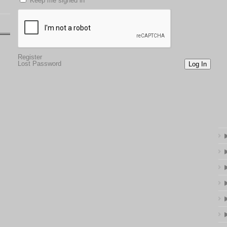
Keep me signed in
Register
Lost Password
Log In