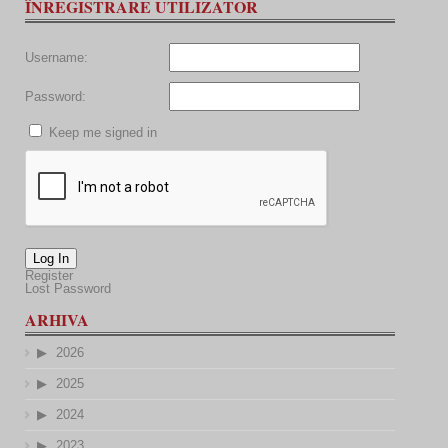
ÎNREGISTRARE UTILIZATOR
Username:
Password:
Keep me signed in
Log In
Register
Lost Password
ARHIVA
2026
2025
2024
2023