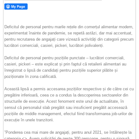
Deficitul de personal pentru marile rețele din comerțul alimentar modern,
experimentat înainte de pandemie, se repetă astăzi, dar mai accentuat,
pentru recrutarea de angajați care vizează activități din categorii precum
lucrători comerciali, casieri, pickeri, lucrători polivalenți.
Deficitul de personal pentru pozițiile punctate – lucrători comerciali,
casieri, pickeri – este explicat și prin faptul că retailerii alimentari au
înregistrat o lipsă de candidați pentru pozițiile superior plătite și
poziționate în zona calificată.
Această lipsă a permis accesarea pozițiilor respective și de către cei cu
pregătire inferioară, ceea ce a condus la descoperirea sectoarelor din
structurile de execuție. Acest fenoment este unul de actualitate, în
sensul că personalul slab pregătit sau insuficient pregătit accesează
pozițiile de middle management, efectul fiind transformarea job-urilor de
execuție în unele tranzitorii.
”Ponderea cea mai mare de angajați, pentru anul 2021, se întâlnește la
categoria <>. Avem solicitări de peste 300 persoane, pentru o singură