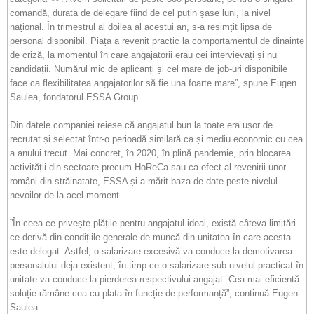
comandă, durata de delegare fiind de cel puțin șase luni, la nivel
național. În trimestrul al doilea al acestui an, s-a resimțit lipsa de
personal disponibil. Piața a revenit practic la comportamentul de dinainte
de criză, la momentul în care angajatorii erau cei intervievați și nu
candidații. Numărul mic de aplicanți și cel mare de job-uri disponibile
face ca flexibilitatea angajatorilor să fie una foarte mare”, spune Eugen
Saulea, fondatorul ESSA Group.
Din datele companiei reiese că angajatul bun la toate era ușor de
recrutat și selectat într-o perioadă similară ca și mediu economic cu cea
a anului trecut. Mai concret, în 2020, în plină pandemie, prin blocarea
activității din sectoare precum HoReCa sau ca efect al revenirii unor
români din străinatate, ESSA și-a mărit baza de date peste nivelul
nevoilor de la acel moment.
”În ceea ce privește plățile pentru angajatul ideal, există câteva limitări
ce derivă din condițiile generale de muncă din unitatea în care acesta
este delegat. Astfel, o salarizare excesivă va conduce la demotivarea
personalului deja existent, în timp ce o salarizare sub nivelul practicat în
unitate va conduce la pierderea respectivului angajat. Cea mai eficientă
soluție rămâne cea cu plata în funcție de performanță”, continuă Eugen
Saulea.