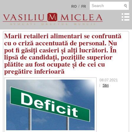
/
RO
FR
Marii retaileri alimentari se confruntă
cu o criză accentuată de personal. Nu
pot fi găsiți casieri și alți lucrători. În
lipsă de candidați, pozițiile superior
plătite au fost ocupate și de cei cu
pregătire inferioară
08.07.2021
Stiri