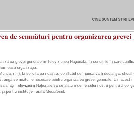
CINE SUNTEM
STIRI
EV
a de semnături pentru organizarea grevei g
zarea grevei generale în Televiziunea Naţională, în condiţiile în care conflic
nformează organizaţia.
e Muncă, n.r.), la solicitarea noastră, conflictul de muncă va fi declanşat ofici
ă strângă semnăturile necesare pentru organizarea grevei generale. Din acest m
salariaţii Televiziunii Naţionale să se alăture demersului nostru pentru a obl
 şi pentru instituţie’, arată MediaSind.