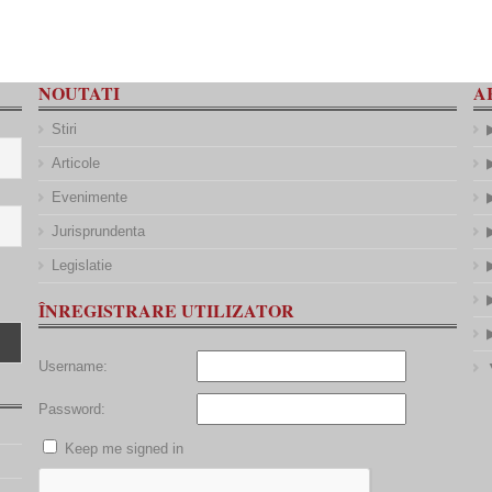
NOUTATI
A
Stiri
Articole
Evenimente
Jurisprundenta
Legislatie
ÎNREGISTRARE UTILIZATOR
Username:
Password:
Keep me signed in