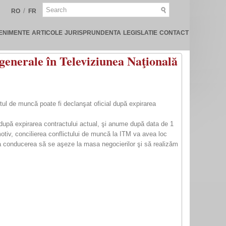
/
RO
FR
ENIMENTE
ARTICOLE
JURISPRUNDENTA
LEGISLATIE
CONTACT
enerale în Televiziunea Naţională
tul de muncă poate fi declanşat oficial după expirarea
al după expirarea contractului actual, şi anume după data de 1
otiv, concilierea conflictului de muncă la ITM va avea loc
iga conducerea să se aşeze la masa negocierilor şi să realizăm