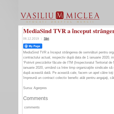
MediaSind TVR a început strângere
06.12.2019
Stiri
MediaSind TVR a început strângerea de semnături pentru organi
contractului actual, respectiv după data de 1 ianuarie 2020, i
‘Potrivit precizărilor făcute de ITM (Inspectoratul Teritorial d
ianuarie 2020, urmând ca între timp organizaţiile sindicale s
după această dată. Pe această cale, facem un apel către toţi 
împreună un contract colectiv benefic atât pentru angajaţi, cât
Sursa: Agerpres
Comments
comments