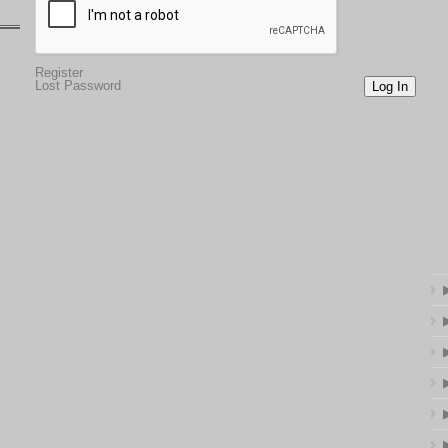
Register
Lost Password
Log In