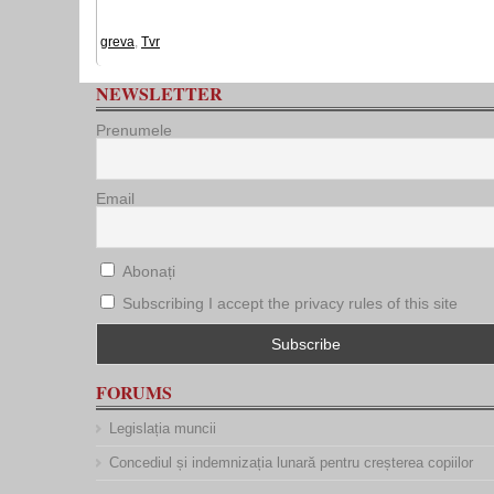
greva
,
Tvr
NEWSLETTER
Prenumele
Email
Abonați
Subscribing I accept the privacy rules of this site
FORUMS
Legislația muncii
Concediul și indemnizația lunară pentru creșterea copiilor