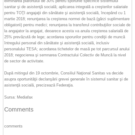
eliminarea plafonului de 30% pentru sporurile specifice sistemului
sanitar şi de asistenţă socială; aplicarea integrală a creşterilor salariale
pentru TOŢI angajaţii din sănătate şi asistenţă socială, începând cu 1
martie 2018; renunţarea la creşterea normei de bază (gărzi suplimentare
obligatorii) pentru medici; renunţarea la transferul contribuţiilor sociale de
la angajator la angajat, deoarece acesta va anula creşterea salarială de
25% prevăzută de lege; acordarea sporurilor pentru condiţii de muncă
întregului personal din sănătate şi asistenţă socială, inclusiv
personalului TESA; acordarea tichetelor de masă pe tot parcursul anului
2018; negocierea şi semnarea Contractului Colectiv de Muncă la nivel
de sector de activitate.
După mitingul din 19 octombrie, Consiliul Naţional Sanitas va decide
asupra oportunităţii declanşării grevei generale în sistemul sanitar şi de
asistenţă socială, precizează Federaţia.
Sursa: Mediafax
Comments
comments