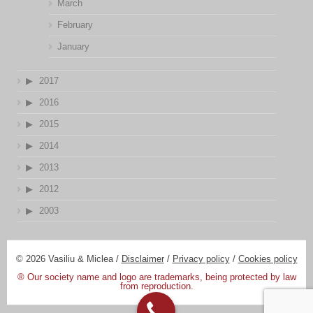
March
February
January
2017
2016
2015
2014
2013
2012
2003
© 2026 Vasiliu & Miclea /
Disclaimer
/
Privacy policy
/
Cookies policy
® Our society name and logo are trademarks, being protected by law
from reproduction.