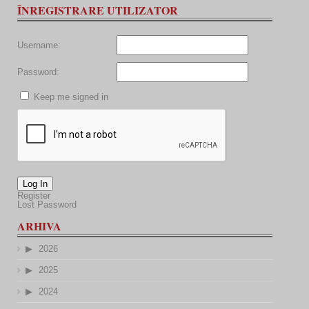
ÎNREGISTRARE UTILIZATOR
Username:
Password:
Keep me signed in
Log In
Register
Lost Password
ARHIVA
2026
2025
2024