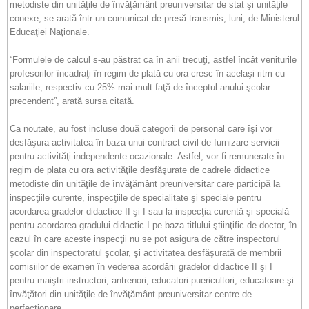
metodiste din unităţile de învăţământ preuniversitar de stat şi unităţile
conexe, se arată într-un comunicat de presă transmis, luni, de Ministerul
Educaţiei Naţionale.
“Formulele de calcul s-au păstrat ca în anii trecuţi, astfel încât veniturile
profesorilor încadraţi în regim de plată cu ora cresc în acelaşi ritm cu
salariile, respectiv cu 25% mai mult faţă de începtul anului şcolar
precendent”, arată sursa citată.
Ca noutate, au fost incluse două categorii de personal care îşi vor
desfăşura activitatea în baza unui contract civil de furnizare servicii
pentru activităţi independente ocazionale. Astfel, vor fi remunerate în
regim de plata cu ora activităţile desfăşurate de cadrele didactice
metodiste din unităţile de învăţământ preuniversitar care participă la
inspecţiile curente, inspecţiile de specialitate şi speciale pentru
acordarea gradelor didactice II şi I sau la inspecţia curentă şi specială
pentru acordarea gradului didactic I pe baza titlului ştiinţific de doctor, în
cazul în care aceste inspecţii nu se pot asigura de către inspectorul
şcolar din inspectoratul şcolar, şi activitatea desfăşurată de membrii
comisiilor de examen în vederea acordării gradelor didactice II şi I
pentru maiştri-instructori, antrenori, educatori-puericultori, educatoare şi
învăţători din unităţile de învăţământ preuniversitar-centre de
perfecţionare.