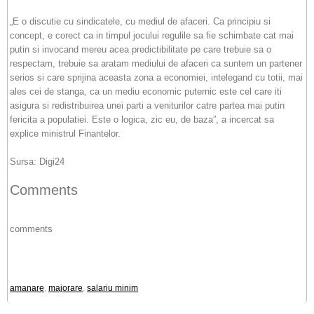
„E o discutie cu sindicatele, cu mediul de afaceri. Ca principiu si
concept, e corect ca in timpul jocului regulile sa fie schimbate cat mai
putin si invocand mereu acea predictibilitate pe care trebuie sa o
respectam, trebuie sa aratam mediului de afaceri ca suntem un partener
serios si care sprijina aceasta zona a economiei, intelegand cu totii, mai
ales cei de stanga, ca un mediu economic puternic este cel care iti
asigura si redistribuirea unei parti a veniturilor catre partea mai putin
fericita a populatiei. Este o logica, zic eu, de baza”, a incercat sa
explice ministrul Finantelor.
Sursa: Digi24
Comments
comments
amanare
,
majorare
,
salariu minim