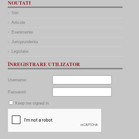
NOUTATI
Stiri
Articole
Evenimente
Jurisprundenta
Legislatie
ÎNREGISTRARE UTILIZATOR
Username:
Password:
Keep me signed in