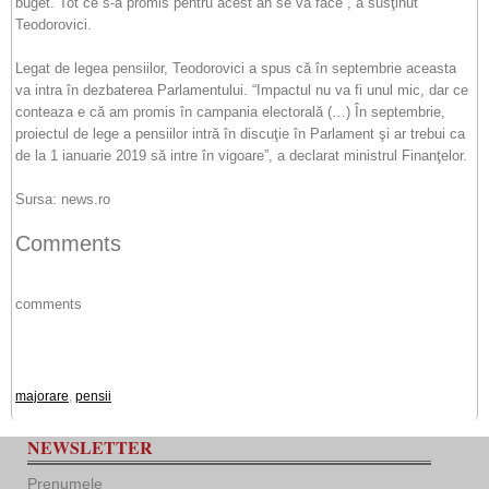
buget. Tot ce s-a promis pentru acest an se va face”, a susţinut
Teodorovici.
Legat de legea pensiilor, Teodorovici a spus că în septembrie aceasta
va intra în dezbaterea Parlamentului. “Impactul nu va fi unul mic, dar ce
conteaza e că am promis în campania electorală (…) În septembrie,
proiectul de lege a pensiilor intră în discuţie în Parlament şi ar trebui ca
de la 1 ianuarie 2019 să intre în vigoare”, a declarat ministrul Finanţelor.
Sursa: news.ro
Comments
comments
majorare
,
pensii
NEWSLETTER
Prenumele