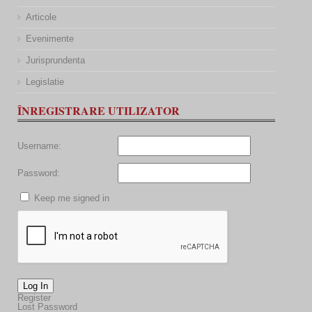
Articole
Evenimente
Jurisprundenta
Legislatie
ÎNREGISTRARE UTILIZATOR
Username:
Password:
Keep me signed in
Log In
Register
Lost Password