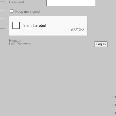
Password:
Keep me signed in
Register
Lost Password
Log In