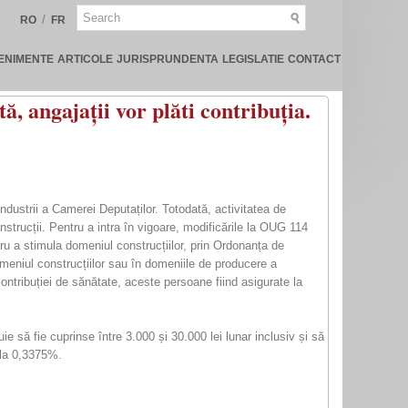
/
RO
FR
ENIMENTE
ARTICOLE
JURISPRUNDENTA
LEGISLATIE
CONTACT
, angajații vor plăti contribuția.
industrii a Camerei Deputaților. Totodată, activitatea de
nstrucții. Pentru a intra în vigoare, modificările la OUG 114
tru a stimula domeniul construcțiilor, prin Ordonanța de
domeniul construcțiilor sau în domeniile de producere a
ontribuției de sănătate, aceste persoane fiind asigurate la
uie să fie cuprinse între 3.000 și 30.000 lei lunar inclusiv și să
 la 0,3375%.