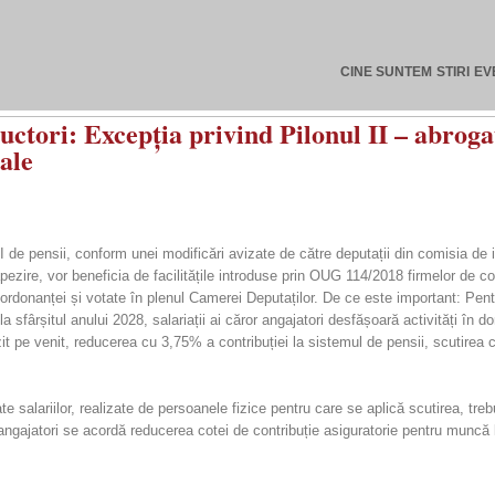
CINE SUNTEM
STIRI
EV
tori: Excepția privind Pilonul II – abrogată
cale
l II de pensii, conform unei modificări avizate de către deputații din comisia de 
pezire, vor beneficia de facilitățile introduse prin OUG 114/2018 firmelor de co
e a ordonanței și votate în plenul Camerei Deputaților. De ce este important: Pen
sfârșitul anului 2028, salariații ai căror angajatori desfășoară activități în 
it pe venit, reducerea cu 3,75% a contribuției la sistemul de pensii, scutirea c
ate salariilor, realizate de persoanele fizice pentru care se aplică scutirea, treb
 angajatori se acordă reducerea cotei de contribuție asiguratorie pentru muncă