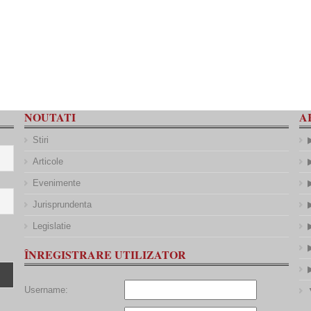
NOUTATI
A
Stiri
Articole
Evenimente
Jurisprundenta
Legislatie
ÎNREGISTRARE UTILIZATOR
Username: