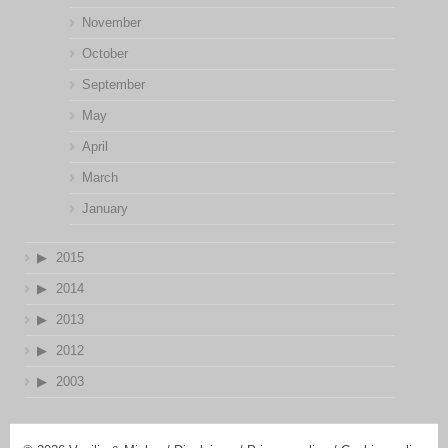
November
October
September
May
April
March
January
2015
2014
2013
2012
2003