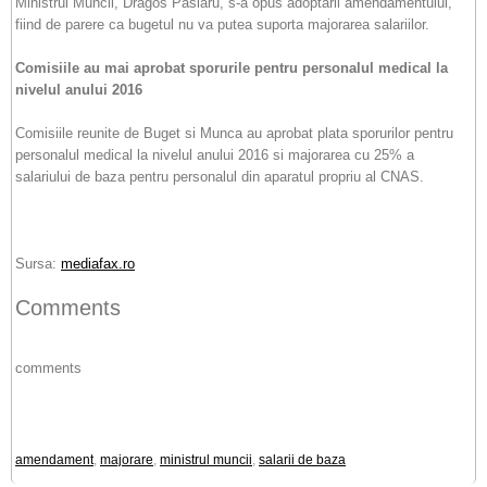
Ministrul Muncii, Dragos Paslaru, s-a opus adoptarii amendamentului,
fiind de parere ca bugetul nu va putea suporta majorarea salariilor.
Comisiile au mai aprobat sporurile pentru personalul medical la
nivelul anului 2016
Comisiile reunite de Buget si Munca au aprobat plata sporurilor pentru
personalul medical la nivelul anului 2016 si majorarea cu 25% a
salariului de baza pentru personalul din aparatul propriu al CNAS.
Sursa:
mediafax.ro
Comments
comments
amendament
,
majorare
,
ministrul muncii
,
salarii de baza