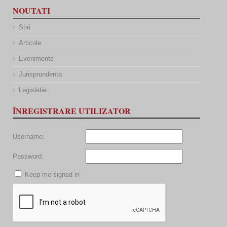
NOUTATI
Stiri
Articole
Evenimente
Jurisprundenta
Legislatie
ÎNREGISTRARE UTILIZATOR
Username:
Password:
Keep me signed in