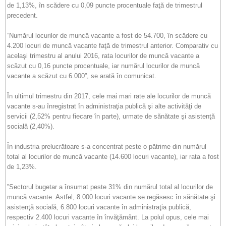
de 1,13%, în scădere cu 0,09 puncte procentuale faţă de trimestrul
precedent.
”Numărul locurilor de muncă vacante a fost de 54.700, în scădere cu
4.200 locuri de muncă vacante faţă de trimestrul anterior. Comparativ cu
acelaşi trimestru al anului 2016, rata locurilor de muncă vacante a
scăzut cu 0,16 puncte procentuale, iar numărul locurilor de muncă
vacante a scăzut cu 6.000”, se arată în comunicat.
În ultimul trimestru din 2017, cele mai mari rate ale locurilor de muncă
vacante s-au înregistrat în administraţia publică şi alte activităţi de
servicii (2,52% pentru fiecare în parte), urmate de sănătate şi asistenţă
socială (2,40%).
În industria prelucrătoare s-a concentrat peste o pătrime din numărul
total al locurilor de muncă vacante (14.600 locuri vacante), iar rata a fost
de 1,23%.
”Sectorul bugetar a însumat peste 31% din numărul total al locurilor de
muncă vacante. Astfel, 8.000 locuri vacante se regăsesc în sănătate şi
asistenţă socială, 6.800 locuri vacante în administraţia publică,
respectiv 2.400 locuri vacante în învăţământ. La polul opus, cele mai