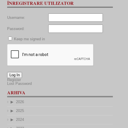
ÎNREGISTRARE UTILIZATOR
Username:
Password:
Keep me signed in
Log In
Register
Lost Password
ARHIVA
2026
2025
2024