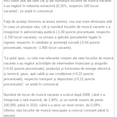
mici valori atât ale ratei cât şi ale numărului locurilor de muncă vacante
s-au regăsit în industria extractivă (0,16%, respectiv 100 locuri
vacante)”, se arată în comunicat.
Faţă de acelaşi trimestru al anului anterior, cea mai mare diminuare atât
în ceea ce priveşte rata, cât şi numărul locurilor de muncă vacante s-a
înregistrat în administraţia publică (-1,49 puncte procentuale, respectiv
-3.700 locuri vacante), ca urmare a aplicării prevederilor legale în
vigoare, respectiv în sănătate şi asistenţă socială (-0,64 puncte
procentuale, respectiv -1.800 locuri vacante).
”La polul opus, cu cele mai relevante creşteri ale ratei locurilor de muncă
vacante s-au regăsit activităţile de intermedieri financiare şi asigurări
(+0,42 puncte procentuale), producţia şi furnizarea de energie electrică
şi termică, gaze, apă caldă şi aer condiţionat (+0,22 puncte
procentuale), respectiv transport şi depozitare (+0,21 puncte
procentuale)”, se arată în comunicat.
Numărul de locuri de muncă vacante a scăzut după 2008, când s-a
înregistrat o rată maximă, de 1,94%, şi un număr maxim,de peste
100.000, până în 2010, când s-a atins un nivel minim, de 0,59%.
Ulterior, rata locurilor de muncă neocupate a crescut constant până în
prezent.