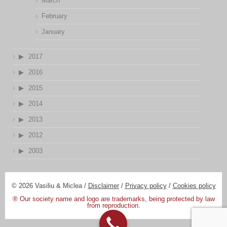
March
February
January
2017
2016
2015
2014
2013
2012
2003
© 2026 Vasiliu & Miclea /
Disclaimer
/
Privacy policy
/
Cookies policy
® Our society name and logo are trademarks, being protected by law
from reproduction.