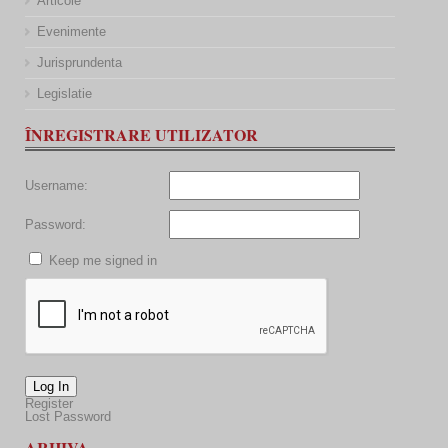
Articole
Evenimente
Jurisprundenta
Legislatie
ÎNREGISTRARE UTILIZATOR
Username:
Password:
Keep me signed in
Log In
Register
Lost Password
ARHIVA