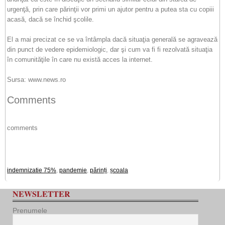
urgenţă, prin care părinţii vor primi un ajutor pentru a putea sta cu copiii
acasă, dacă se închid şcolile.
El a mai precizat ce se va întâmpla dacă situaţia generală se agravează
din punct de vedere epidemiologic, dar şi cum va fi fi rezolvată situaţia
în comunităţile în care nu există acces la internet.
Sursa: www.news.ro
Comments
comments
indemnizatie 75%
,
pandemie
,
părinți
,
școala
NEWSLETTER
Prenumele