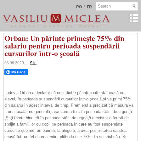
/
RO
FR
Orban: Un părinte primeşte 75% din
salariu pentru perioada suspendării
cursurilor într-o şcoală
06.08.2020
Stiri
Ludovic Orban a declarat că unul dintre părinţi poate sta acasă cu
elevul, în perioada suspendării cursurilor într-o şcoală şi va primi 75%
din salariu în acest interval de timp. Premierul a precizat că măsura va
fi una locală, nu generală, aşa cum a fost în perioada stării de urgenţă.
„Ştiţi foarte bine că în perioada stării de urgenţă a existat o formă de
sprijin a familiilor cu copii pe perioada în care au fost suspendate
cursurile şcolare, un părinte, la alegere, a avut posibilitatea să stea
acasă într-un fel de concediu, plătindu-i-se 75% din salariul său. Şi