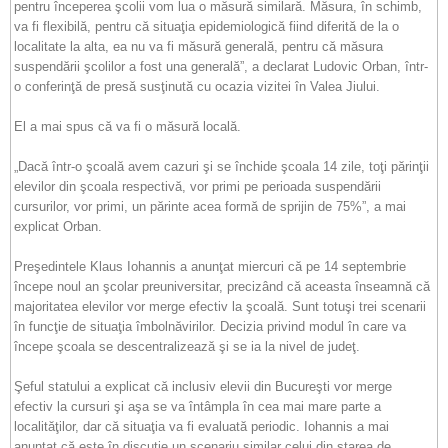
pentru începerea şcolii vom lua o măsură similară. Măsura, în schimb,
va fi flexibilă, pentru că situaţia epidemiologică fiind diferită de la o
localitate la alta, ea nu va fi măsură generală, pentru că măsura
suspendării şcolilor a fost una generală”, a declarat Ludovic Orban, într-
o conferinţă de presă susţinută cu ocazia vizitei în Valea Jiului.
El a mai spus că va fi o măsură locală.
„Dacă într-o şcoală avem cazuri şi se închide şcoala 14 zile, toţi părinţii
elevilor din şcoala respectivă, vor primi pe perioada suspendării
cursurilor, vor primi, un părinte acea formă de sprijin de 75%”, a mai
explicat Orban.
Preşedintele Klaus Iohannis a anunţat miercuri că pe 14 septembrie
începe noul an şcolar preuniversitar, precizând că aceasta înseamnă că
majoritatea elevilor vor merge efectiv la şcoală. Sunt totuşi trei scenarii
în funcţie de situaţia îmbolnăvirilor. Decizia privind modul în care va
începe şcoala se descentralizează şi se ia la nivel de judeţ.
Şeful statului a explicat că inclusiv elevii din Bucureşti vor merge
efectiv la cursuri şi aşa se va întâmpla în cea mai mare parte a
localităţilor, dar că situaţia va fi evaluată periodic. Iohannis a mai
anunţat că este în discuţie un scenariu similar celui din starea de