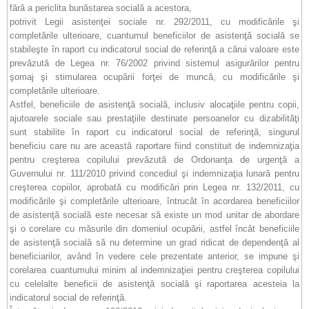
fără a periclita bunăstarea socială a acestora,
potrivit Legii asistenţei sociale nr. 292/2011, cu modificările şi
completările ulterioare, cuantumul beneficiilor de asistenţă socială se
stabileşte în raport cu indicatorul social de referinţă a cărui valoare este
prevăzută de Legea nr. 76/2002 privind sistemul asigurărilor pentru
şomaj şi stimularea ocupării forţei de muncă, cu modificările şi
completările ulterioare.
Astfel, beneficiile de asistenţă socială, inclusiv alocaţiile pentru copii,
ajutoarele sociale sau prestaţiile destinate persoanelor cu dizabilităţi
sunt stabilite în raport cu indicatorul social de referinţă, singurul
beneficiu care nu are această raportare fiind constituit de indemnizaţia
pentru creşterea copilului prevăzută de Ordonanţa de urgenţă a
Guvernului nr. 111/2010 privind concediul şi indemnizaţia lunară pentru
creşterea copiilor, aprobată cu modificări prin Legea nr. 132/2011, cu
modificările şi completările ulterioare, întrucât în acordarea beneficiilor
de asistenţă socială este necesar să existe un mod unitar de abordare
şi o corelare cu măsurile din domeniul ocupării, astfel încât beneficiile
de asistenţă socială să nu determine un grad ridicat de dependenţă al
beneficiarilor, având în vedere cele prezentate anterior, se impune şi
corelarea cuantumului minim al indemnizaţiei pentru creşterea copilului
cu celelalte beneficii de asistenţă socială şi raportarea acesteia la
indicatorul social de referinţă.