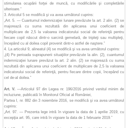
stimularea ocupării forţei de muncă, cu modificările şi completările
ulterioare.”
3. Articolul 5 se modifică şi va avea următorul cuprins:
„Art. 5. — Cuantumul indemnizaţiei lunare prevăzute la art. 2 alin. (2) se
majorează cu suma rezultată din aplicarea unui coeficient de
multiplicare de 2,5 la valoarea indicatorului social de referinţă pentru
fiecare copil născut dintr-o sarcină gemelară, de tripleţi sau multipleţi,
începând cu al doilea copil provenit dintr-o astfel de naştere.”
4. La articolul 9, alineatul (4) se modifică şi va avea următorul cuprins:
„(4) Pe perioada suprapunerii situaţiilor prevăzute la alin. (2), cuantumul
indemnizaţiei lunare prevăzut la art. 2 alin. (2) se majorează cu suma
rezultată din aplicarea unui coeficient de multiplicare de 2,5 la valoarea
indicatorului social de referinţă, pentru fiecare dintre copii, începând cu
cel de-al doilea.”
Art. V.
—Articolul 97 din Legea nr. 196/2016 privind venitul minim de
incluziune, publicată în Monitorul Oficial al României,
Partea I, nr. 882 din 3 noiembrie 2016, se modifică şi va avea următorul
cuprins:
„Art. 97. — Prezenta lege intră în vigoare la data de 1 aprilie 2019, cu
excepţia art. 95, care intră în vigoare la data de 1 februarie 2019.”