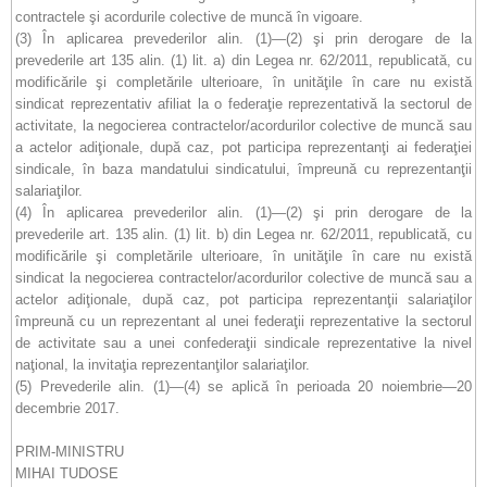
contractele şi acordurile colective de muncă în vigoare.
(3) În aplicarea prevederilor alin. (1)—(2) şi prin derogare de la
prevederile art 135 alin. (1) lit. a) din Legea nr. 62/2011, republicată, cu
modificările şi completările ulterioare, în unităţile în care nu există
sindicat reprezentativ afiliat la o federaţie reprezentativă la sectorul de
activitate, la negocierea contractelor/acordurilor colective de muncă sau
a actelor adiţionale, după caz, pot participa reprezentanţi ai federaţiei
sindicale, în baza mandatului sindicatului, împreună cu reprezentanţii
salariaţilor.
(4) În aplicarea prevederilor alin. (1)—(2) şi prin derogare de la
prevederile art. 135 alin. (1) lit. b) din Legea nr. 62/2011, republicată, cu
modificările şi completările ulterioare, în unităţile în care nu există
sindicat la negocierea contractelor/acordurilor colective de muncă sau a
actelor adiţionale, după caz, pot participa reprezentanţii salariaţilor
împreună cu un reprezentant al unei federaţii reprezentative la sectorul
de activitate sau a unei confederaţii sindicale reprezentative la nivel
naţional, la invitaţia reprezentanţilor salariaţilor.
(5) Prevederile alin. (1)—(4) se aplică în perioada 20 noiembrie—20
decembrie 2017.
PRIM-MINISTRU
MIHAI TUDOSE