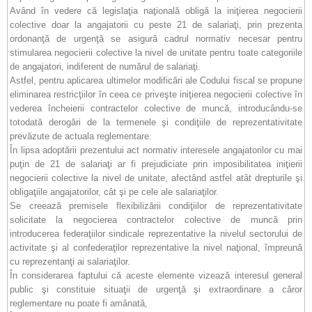
Având în vedere că legislaţia naţională obligă la iniţierea negocierii
colective doar la angajatorii cu peste 21 de salariaţi, prin prezenta
ordonanţă de urgenţă se asigură cadrul normativ necesar pentru
stimularea negocierii colective la nivel de unitate pentru toate categoriile
de angajatori, indiferent de numărul de salariaţi.
Astfel, pentru aplicarea ultimelor modificări ale Codului fiscal se propune
eliminarea restricţiilor în ceea ce priveşte iniţierea negocierii colective în
vederea încheierii contractelor colective de muncă, introducându-se
totodată derogări de la termenele şi condiţiile de reprezentativitate
prevăzute de actuala reglementare.
În lipsa adoptării prezentului act normativ interesele angajatorilor cu mai
puţin de 21 de salariaţi ar fi prejudiciate prin imposibilitatea iniţierii
negocierii colective la nivel de unitate, afectând astfel atât drepturile şi
obligaţiile angajatorilor, cât şi pe cele ale salariaţilor.
Se creează premisele flexibilizării condiţiilor de reprezentativitate
solicitate la negocierea contractelor colective de muncă prin
introducerea federaţiilor sindicale reprezentative la nivelul sectorului de
activitate şi al confederaţilor reprezentative la nivel naţional, împreună
cu reprezentanţi ai salariaţilor.
În considerarea faptului că aceste elemente vizează interesul general
public şi constituie situaţii de urgenţă şi extraordinare a căror
reglementare nu poate fi amânată,