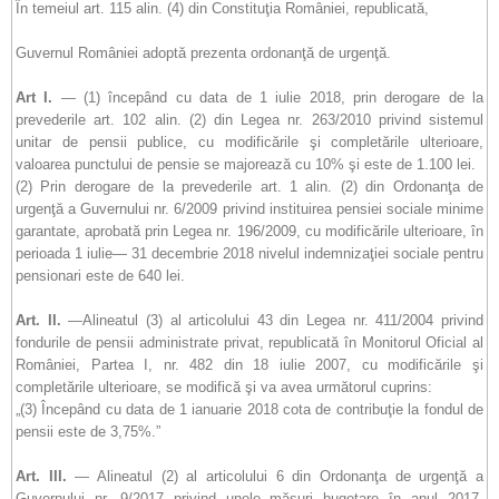
În temeiul art. 115 alin. (4) din Constituţia României, republicată,
Guvernul României adoptă prezenta ordonanţă de urgenţă.
Art I.
— (1) începând cu data de 1 iulie 2018, prin derogare de la
prevederile art. 102 alin. (2) din Legea nr. 263/2010 privind sistemul
unitar de pensii publice, cu modificările şi completările ulterioare,
valoarea punctului de pensie se majorează cu 10% şi este de 1.100 lei.
(2) Prin derogare de la prevederile art. 1 alin. (2) din Ordonanţa de
urgenţă a Guvernului nr. 6/2009 privind instituirea pensiei sociale minime
garantate, aprobată prin Legea nr. 196/2009, cu modificările ulterioare, în
perioada 1 iulie— 31 decembrie 2018 nivelul indemnizaţiei sociale pentru
pensionari este de 640 lei.
Art. II.
—Alineatul (3) al articolului 43 din Legea nr. 411/2004 privind
fondurile de pensii administrate privat, republicată în Monitorul Oficial al
României, Partea I, nr. 482 din 18 iulie 2007, cu modificările şi
completările ulterioare, se modifică şi va avea următorul cuprins:
„(3) Începând cu data de 1 ianuarie 2018 cota de contribuţie la fondul de
pensii este de 3,75%.”
Art. III.
— Alineatul (2) al articolului 6 din Ordonanţa de urgenţă a
Guvernului nr. 9/2017 privind unele măsuri bugetare în anul 2017,