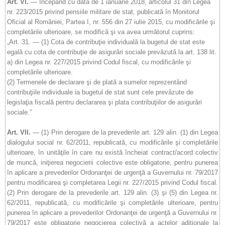
Art. VI.
— Începând cu data de 1 ianuarie 2018, articolul 31 din Legea
nr. 223/2015 privind pensiile militare de stat, publicată în Monitorul
Oficial al României, Partea I, nr. 556 din 27 iulie 2015, cu modificările şi
completările ulterioare, se modifică şi va avea următorul cuprins:
„Art. 31. — (1) Cota de contribuţie individuală la bugetul de stat este
egală cu cota de contribuţie de asigurări sociale prevăzută la art. 138 lit.
a) din Legea nr. 227/2015 privind Codul fiscal, cu modificările şi
completările ulterioare.
(2) Termenele de declarare şi de plată a sumelor reprezentând
contribuţiile individuale ia bugetul de stat sunt cele prevăzute de
legislaţia fiscală pentru declararea şi plata contribuţiilor de asigurări
sociale.”
Art. VII.
— (1) Prin derogare de la prevederile art. 129 alin. (1) din Legea
dialogului social nr. 62/2011, republicată, cu modificările şi completările
ulterioare, în unităţile în care nu există încheiat contract/acord colectiv
de muncă, iniţierea negocierii colective este obligatorie, pentru punerea
în aplicare a prevederilor Ordonanţei de urgenţă a Guvernului nr. 79/2017
pentru modificarea şi completarea Legii nr. 227/2015 privind Codul fiscal.
(2) Prin derogare de la prevederile art. 129 alin. (3) şi (5) din Legea nr.
62/2011, republicată, cu modificările şi completările ulterioare, pentru
punerea în aplicare a prevederilor Ordonanţei de urgenţă a Guvernului nr.
79/2017 este obligatorie negocierea colectivă a actelor adiţionale la