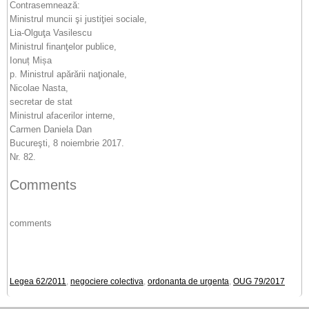
Contrasemnează:
Ministrul muncii şi justiţiei sociale,
Lia-Olguţa Vasilescu
Ministrul finanţelor publice,
Ionuț Mișa
p. Ministrul apărării naţionale,
Nicolae Nasta,
secretar de stat
Ministrul afacerilor interne,
Carmen Daniela Dan
Bucureşti, 8 noiembrie 2017.
Nr. 82.
Comments
comments
Legea 62/2011
,
negociere colectiva
,
ordonanta de urgenta
,
OUG 79/2017