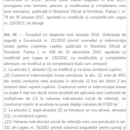
prorogarea unor termene, precum şi modificarea şi completarea unor
acte normative, publicată în Monitorul Oficial al României, Partea I, nr.
79 din 30 ianuarie 2017, aprobată cu modificări şi completări prin Legea
nr. 115/2017, se abrogă.
Art. IV.
— Începând cu drepturile lunii ianuarie 2018, Ordonanţa de
urgenţă a Guvernului nr. 111/2010 privind concediul şi indemnizaţia
lunară pentru creşterea copiilor, publicată în Monitorul Oficial al
României, Partea I, nr. 830 din 10 decembrie 2010, aprobată cu
modificări prin Legea nr. 132/2011, cu modificările şi completările
ulterioare, se modifică şi se completează după cum urmează:
1. La articolul 2, alineatul (2) se modifică şi va avea următorul cuprins:
„(2) Cuantumul indemnizaţiei lunare prevăzute la alin. (1) este de 85%
din media veniturilor nete realizate în ultimele 12 luni din ultimii 2 ani
anteriori datei naşterii copilului. Cuantumul minim al indemnizaţiei lunare
nu poate fi mai mic decât suma rezultată din aplicarea unui coeficient de
multiplicare de 2,5 la valoarea indicatorului social de referinţă, iar
cuantumul maxim al acesteia nu poate depăşi valoarea de 8.500 lei.”
2. La articolul 2, după alineatul (2) se introduce un nou alineat, alineatul
(21), cu următorul cuprins:
„(21) Valoarea indicatorului social de referinţă este cea prevăzută la art.
331 din Legea nr. 76/2002 privind sistemul asigurărilor pentru şomaj şi