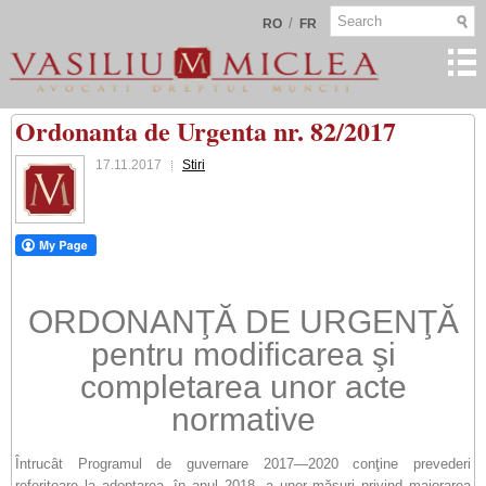
/
RO
FR
Ordonanta de Urgenta nr. 82/2017
17.11.2017
Stiri
ORDONANŢĂ DE URGENŢĂ
pentru modificarea şi
completarea unor acte
normative
Întrucât Programul de guvernare 2017—2020 conţine prevederi
referitoare la adoptarea, în anul 2018, a unor măsuri privind majorarea