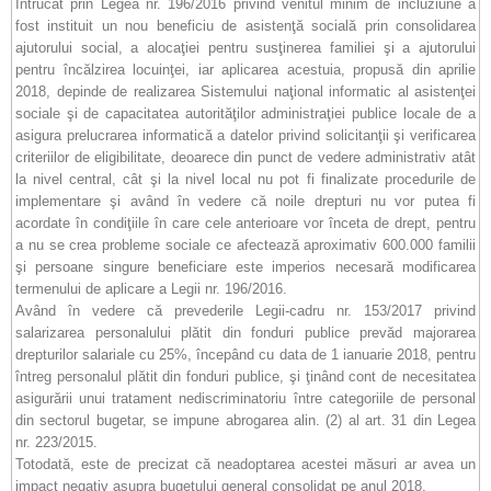
Întrucât prin Legea nr. 196/2016 privind venitul minim de incluziune a
fost instituit un nou beneficiu de asistenţă socială prin consolidarea
ajutorului social, a alocaţiei pentru susţinerea familiei şi a ajutorului
pentru încălzirea locuinţei, iar aplicarea acestuia, propusă din aprilie
2018, depinde de realizarea Sistemului naţional informatic al asistenţei
sociale şi de capacitatea autorităţilor administraţiei publice locale de a
asigura prelucrarea informatică a datelor privind solicitanţii şi verificarea
criteriilor de eligibilitate, deoarece din punct de vedere administrativ atât
la nivel central, cât şi la nivel local nu pot fi finalizate procedurile de
implementare şi având în vedere că noile drepturi nu vor putea fi
acordate în condiţiile în care cele anterioare vor înceta de drept, pentru
a nu se crea probleme sociale ce afectează aproximativ 600.000 familii
şi persoane singure beneficiare este imperios necesară modificarea
termenului de aplicare a Legii nr. 196/2016.
Având în vedere că prevederile Legii-cadru nr. 153/2017 privind
salarizarea personalului plătit din fonduri publice prevăd majorarea
drepturilor salariale cu 25%, începând cu data de 1 ianuarie 2018, pentru
întreg personalul plătit din fonduri publice, şi ţinând cont de necesitatea
asigurării unui tratament nediscriminatoriu între categoriile de personal
din sectorul bugetar, se impune abrogarea alin. (2) al art. 31 din Legea
nr. 223/2015.
Totodată, este de precizat că neadoptarea acestei măsuri ar avea un
impact negativ asupra bugetului general consolidat pe anul 2018.