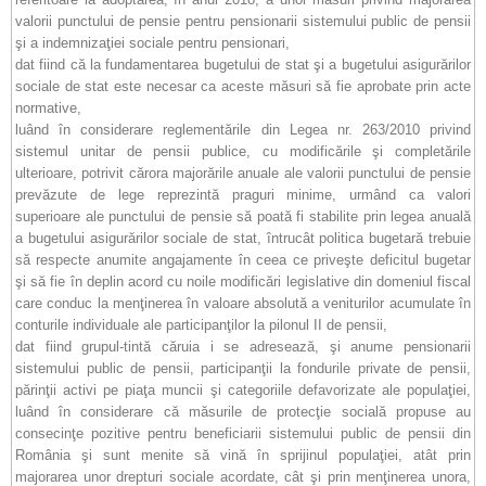
valorii punctului de pensie pentru pensionarii sistemului public de pensii
şi a indemnizaţiei sociale pentru pensionari,
dat fiind că la fundamentarea bugetului de stat şi a bugetului asigurărilor
sociale de stat este necesar ca aceste măsuri să fie aprobate prin acte
normative,
luând în considerare reglementările din Legea nr. 263/2010 privind
sistemul unitar de pensii publice, cu modificările şi completările
ulterioare, potrivit cărora majorările anuale ale valorii punctului de pensie
prevăzute de lege reprezintă praguri minime, urmând ca valori
superioare ale punctului de pensie să poată fi stabilite prin legea anuală
a bugetului asigurărilor sociale de stat, întrucât politica bugetară trebuie
să respecte anumite angajamente în ceea ce priveşte deficitul bugetar
şi să fie în deplin acord cu noile modificări legislative din domeniul fiscal
care conduc la menţinerea în valoare absolută a veniturilor acumulate în
conturile individuale ale participanţilor la pilonul II de pensii,
dat fiind grupul-tintă căruia i se adresează, şi anume pensionarii
sistemului public de pensii, participanţii la fondurile private de pensii,
părinţii activi pe piaţa muncii şi categoriile defavorizate ale populaţiei,
luând în considerare că măsurile de protecţie socială propuse au
consecinţe pozitive pentru beneficiarii sistemului public de pensii din
România şi sunt menite să vină în sprijinul populaţiei, atât prin
majorarea unor drepturi sociale acordate, cât şi prin menţinerea unora,