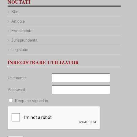
NOUTATI
Stiri
Articole
Evenimente
Jurisprundenta
Legislatie
ÎNREGISTRARE UTILIZATOR
Username:
Password:
Keep me signed in