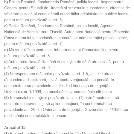
b)
Poliția Română, Jandarmeria Română, poliția locală, Inspectoratul
General pentru Situații de Urgență și structurile subordonate, direcțiile de
sănătate publică și conducătorii autorităților administrației publice locale,
pentru măsura prevăzută la art. 5;
c)
Poliția Română, Jandarmeria Română, poliția locală, Agenția
Națională de Administrare Fiscală, Autoritatea Națională pentru Protecția
Consumatorului și conducătorii autorităților administrației publice locale,
pentru măsura prevăzută la art. 7;
d)
Ministerul Transporturilor, Infrastructurii și Comunicațiilor, pentru
măsura prevăzută la art. 8;
e)
Autoritatea Navală Română și direcțiile de sănătate publică, pentru
măsura prevăzută la art. 9.
(2)
Nerespectarea măsurilor prevăzute la art. 1-5, art. 7-9 atrage
răspunderea disciplinară, civilă, contravențională sau penală, în
conformitate cu prevederile art. 27 din Ordonanța de urgență a
Guvernului nr. 1/1999, cu modificările și completările ulterioare.
(3)
Personalul instituțiilor prevăzute la alin. (1) este împuternicit să
constate contravenții și să aplice sancțiuni, în conformitate cu
prevederile art. 29 din Ordonanța de urgență a Guvernului nr. 1/1999, cu
modificările și completările ulterioare.
Articolul 15
(1)
Prezenta ordonanță militară se publică în Monitorul Oficial al