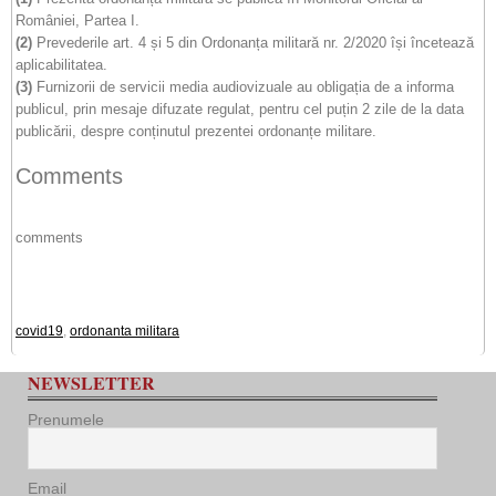
României, Partea I.
(2)
Prevederile art. 4 și 5 din Ordonanța militară nr. 2/2020 își încetează
aplicabilitatea.
(3)
Furnizorii de servicii media audiovizuale au obligația de a informa
publicul, prin mesaje difuzate regulat, pentru cel puțin 2 zile de la data
publicării, despre conținutul prezentei ordonanțe militare.
Comments
comments
covid19
,
ordonanta militara
NEWSLETTER
Prenumele
Email