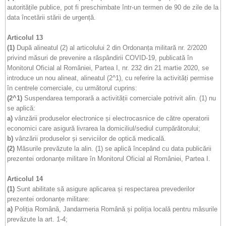
autoritățile publice, pot fi preschimbate într-un termen de 90 de zile de la
data încetării stării de urgență.
Articolul 13
(1)
După alineatul (2) al articolului 2 din Ordonanța militară nr. 2/2020
privind măsuri de prevenire a răspândirii COVID-19, publicată în
Monitorul Oficial al României, Partea I, nr. 232 din 21 martie 2020, se
introduce un nou alineat, alineatul (2^1), cu referire la activități permise
în centrele comerciale, cu următorul cuprins:
(2^1)
Suspendarea temporară a activității comerciale potrivit alin. (1) nu
se aplică:
a)
vânzării produselor electronice și electrocasnice de către operatorii
economici care asigură livrarea la domiciliul/sediul cumpărătorului;
b)
vânzării produselor și serviciilor de optică medicală.
(2)
Măsurile prevăzute la alin. (1) se aplică începând cu data publicării
prezentei ordonanțe militare în Monitorul Oficial al României, Partea I.
Articolul 14
(1)
Sunt abilitate să asigure aplicarea și respectarea prevederilor
prezentei ordonanțe militare:
a)
Poliția Română, Jandarmeria Română și poliția locală pentru măsurile
prevăzute la art. 1-4;