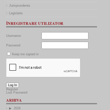
Jurisprundenta
Legislatie
ÎNREGISTRARE UTILIZATOR
Username:
Password:
Keep me signed in
Log In
Register
Lost Password
ARHIVA
2026