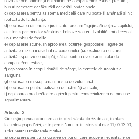
bază ale persoanelor și animalelor de companie/domestice, precum și
bunuri necesare desfășurării activității profesionale;
c)
deplasarea pentru asistență medicală care nu poate fi amânată și nici
realizată de la distanță;
d)
deplasarea din motive justificate, precum îngrijirea/însoțirea copilului,
asistența persoanelor vârstnice, bolnave sau cu dizabilități ori deces al
unui membru de familie;
e)
deplasările scurte, în apropierea locuinței/gospodăriei, legate de
activitatea fizică individuală a persoanelor (cu excluderea oricăror
activități sportive de echipă), cât și pentru nevoile animalelor de
companie/domestice;
f)
deplasarea în scopul donării de sânge, la centrele de transfuzie
sanguină;
g)
deplasarea în scop umanitar sau de voluntariat;
h)
deplasarea pentru realizarea de activități agricole;
i)
deplasarea producătorilor agricoli pentru comercializarea de produse
agroalimentare.
Articolul 2
Circulația persoanelor care au împlinit vârsta de 65 de ani, în afara
locuinței/gospodăriei, este permisă numai în intervalul orar 11,00-13,00,
strict pentru următoarele motive:
a)
deplasarea pentru asigurarea de bunuri care acoperă necesitățile de