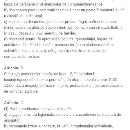
bază ale persoanelor și animalelor de companie/domestice;
b)
deplasarea pentru asistență medicală care nu poate fi amânată și nici
realizată de la distanță;
c)
deplasarea din motive justificate, precum îngrijirea/însoțirea unui
minor, asistența altor persoane vârstnice, bolnave sau cu dizabilități, ori
în cazul decesului unui membru de familie;
d)
deplasări scurte, în apropierea locuinței/gospodăriei, legate de
activitatea fizică individuală a persoanelor (cu excluderea oricăror
activități fizice colective), cât și pentru nevoile animalelor de
companie/domestice.
Articolul 3
Circulația persoanelor prevăzute la art. 2, în exteriorul
locuinței/gospodăriei, este permisă și în afara intervalului orar 11,00-
13,00, dacă aceasta se face în interes profesional ori pentru realizarea
de activități agricole.
Articolul 4
(1)
Pentru verificarea motivului deplasării:
a)
angajații prezintă legitimația de serviciu sau adeverința eliberată de
angajator;
b)
persoanele fizice autorizate, titularii întreprinderilor individuale,