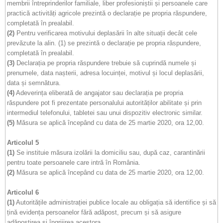
membrii întreprinderilor familiale, liber profesioniștii și persoanele care
practică activități agricole prezintă o declarație pe propria răspundere,
completată în prealabil.
(2)
Pentru verificarea motivului deplasării în alte situații decât cele
prevăzute la alin. (1) se prezintă o declarație pe propria răspundere,
completată în prealabil.
(3)
Declarația pe propria răspundere trebuie să cuprindă numele și
prenumele, data nașterii, adresa locuinței, motivul și locul deplasării,
data și semnătura.
(4)
Adeverința eliberată de angajator sau declarația pe propria
răspundere pot fi prezentate personalului autorităților abilitate și prin
intermediul telefonului, tabletei sau unui dispozitiv electronic similar.
(5)
Măsura se aplică începând cu data de 25 martie 2020, ora 12,00.
Articolul 5
(1)
Se instituie măsura izolării la domiciliu sau, după caz, carantinării
pentru toate persoanele care intră în România.
(2)
Măsura se aplică începând cu data de 25 martie 2020, ora 12,00.
Articolul 6
(1)
Autoritățile administrației publice locale au obligația să identifice și să
țină evidența persoanelor fără adăpost, precum și să asigure
adăpostirea și îngrijirea acestora.