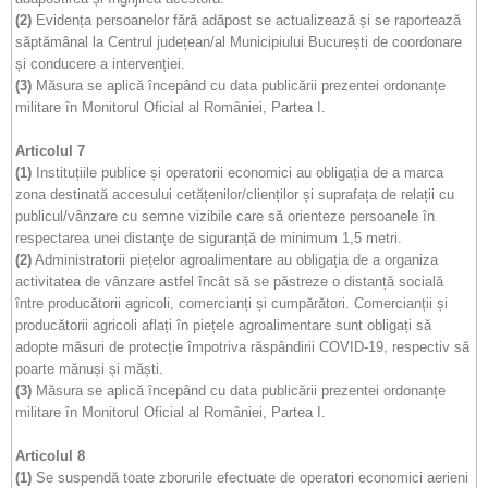
(2)
Evidența persoanelor fără adăpost se actualizează și se raportează
săptămânal la Centrul județean/al Municipiului București de coordonare
și conducere a intervenției.
(3)
Măsura se aplică începând cu data publicării prezentei ordonanțe
militare în Monitorul Oficial al României, Partea I.
Articolul 7
(1)
Instituțiile publice și operatorii economici au obligația de a marca
zona destinată accesului cetățenilor/clienților și suprafața de relații cu
publicul/vânzare cu semne vizibile care să orienteze persoanele în
respectarea unei distanțe de siguranță de minimum 1,5 metri.
(2)
Administratorii piețelor agroalimentare au obligația de a organiza
activitatea de vânzare astfel încât să se păstreze o distanță socială
între producătorii agricoli, comercianți și cumpărători. Comercianții și
producătorii agricoli aflați în piețele agroalimentare sunt obligați să
adopte măsuri de protecție împotriva răspândirii COVID-19, respectiv să
poarte mănuși și măști.
(3)
Măsura se aplică începând cu data publicării prezentei ordonanțe
militare în Monitorul Oficial al României, Partea I.
Articolul 8
(1)
Se suspendă toate zborurile efectuate de operatori economici aerieni