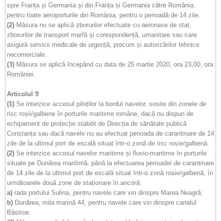
spre Franța și Germania și din Franța și Germania către România,
pentru toate aeroporturile din România, pentru o perioadă de 14 zile.
(2)
Măsura nu se aplică zborurilor efectuate cu aeronave de stat,
zborurilor de transport marfă și corespondență, umanitare sau care
asigură servicii medicale de urgență, precum și autorizărilor tehnice
necomerciale.
(3)
Măsura se aplică începând cu data de 25 martie 2020, ora 23,00, ora
României.
Articolul 9
(1)
Se interzice accesul piloților la bordul navelor, sosite din zonele de
risc roșii/galbene în porturile maritime române, dacă nu dispun de
echipament de protecție stabilit de Direcția de sănătate publică
Constanța sau dacă navele nu au efectuat perioada de carantinare de 14
zile de la ultimul port de escală situat într-o zonă de risc roșie/galbenă.
(2)
Se interzice accesul navelor maritime și fluvio-maritime în porturile
situate pe Dunărea maritimă, până la efectuarea perioadei de carantinare
de 14 zile de la ultimul port de escală situat într-o zonă roșie/galbenă, în
următoarele două zone de staționare în ancoră:
a)
rada portului Sulina, pentru navele care vin dinspre Marea Neagră;
b)
Dunărea, mila marină 44, pentru navele care vin dinspre canalul
Bâstroe.