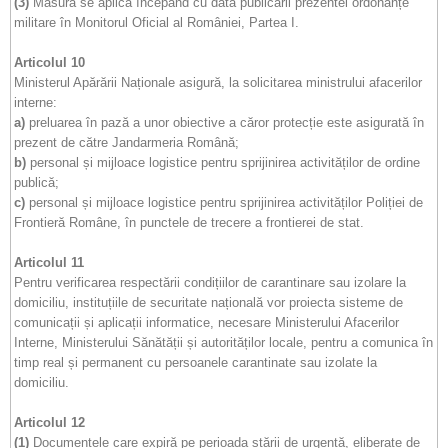
(3)
Măsura se aplică începând cu data publicării prezentei ordonanțe
militare în Monitorul Oficial al României, Partea I.
Articolul 10
Ministerul Apărării Naționale asigură, la solicitarea ministrului afacerilor
interne:
a)
preluarea în pază a unor obiective a căror protecție este asigurată în
prezent de către Jandarmeria Română;
b)
personal și mijloace logistice pentru sprijinirea activităților de ordine
publică;
c)
personal și mijloace logistice pentru sprijinirea activităților Poliției de
Frontieră Române, în punctele de trecere a frontierei de stat.
Articolul 11
Pentru verificarea respectării condițiilor de carantinare sau izolare la
domiciliu, instituțiile de securitate națională vor proiecta sisteme de
comunicații și aplicații informatice, necesare Ministerului Afacerilor
Interne, Ministerului Sănătății și autorităților locale, pentru a comunica în
timp real și permanent cu persoanele carantinate sau izolate la
domiciliu.
Articolul 12
(1)
Documentele care expiră pe perioada stării de urgență, eliberate de