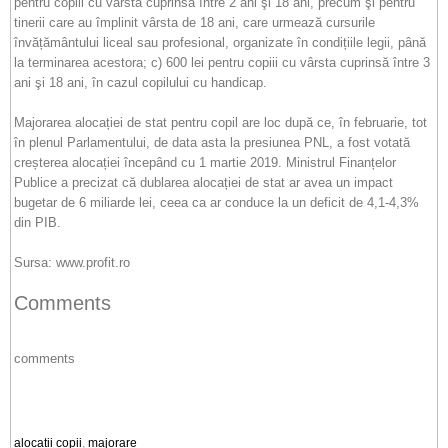
pentru copiii cu vârsta cuprinsă între 2 ani şi 18 ani, precum şi pentru
tinerii care au împlinit vârsta de 18 ani, care urmează cursurile
învățământului liceal sau profesional, organizate în condițiile legii, până
la terminarea acestora; c) 600 lei pentru copiii cu vârsta cuprinsă între 3
ani şi 18 ani, în cazul copilului cu handicap.
Majorarea alocației de stat pentru copil are loc după ce, în februarie, tot
în plenul Parlamentului, de data asta la presiunea PNL, a fost votată
creșterea alocației începând cu 1 martie 2019. Ministrul Finanțelor
Publice a precizat că dublarea alocației de stat ar avea un impact
bugetar de 6 miliarde lei, ceea ca ar conduce la un deficit de 4,1-4,3%
din PIB.
Sursa: www.profit.ro
Comments
comments
alocații copii
,
majorare