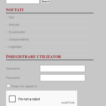
NOUTATI
Stiri
Articole
Evenimente
Jurisprundenta
Legislatie
ÎNREGISTRARE UTILIZATOR
Username:
Password:
Keep me signed in