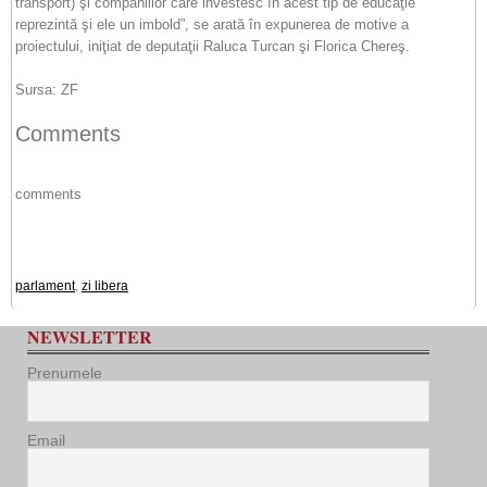
transport) şi companiilor care investesc în acest tip de educaţie
reprezintă şi ele un imbold”, se arată în expunerea de motive a
proiectului, iniţiat de deputaţii Raluca Turcan şi Florica Chereş.
Sursa: ZF
Comments
comments
parlament
,
zi libera
NEWSLETTER
Prenumele
Email