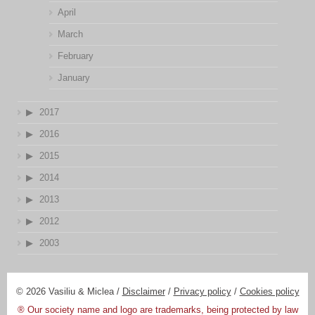
April
March
February
January
2017
2016
2015
2014
2013
2012
2003
© 2026 Vasiliu & Miclea /
Disclaimer
/
Privacy policy
/
Cookies policy
® Our society name and logo are trademarks, being protected by law