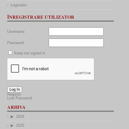
Legislatie
ÎNREGISTRARE UTILIZATOR
Username:
Password:
Keep me signed in
Log In
Register
Lost Password
ARHIVA
2026
2025