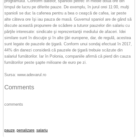
programului. Conform datelor, spaniolii petrec în medie două ore din
timpul de lucru pe diferite pauze. De exemplu, în jurul orei 11:00, mulţi
spanioli se duc la cafenea pentru a bea o ceaşcă de cafea, iar peste
alte câteva ore îşi iau pauza de masă. Guvernul spaniol are de gând să
discute această propunere de scădere a tuturor pauzelor din salariu cu
părţile interesate: sindicate şi reprezentanţii mediului de afaceri. Idei
similare sunt în discuţie şi în alte ţări europene, dar, de regulă, acestea
sunt legate de pauzele de ţigară. Conform unui sondaj efectuat în 2017,
44% din danezi consideră că pauzele de ţigară trebuie scăzute din
salariul fumătorilor. Iar în Polonia, companiile afirmă că pierd din cauza
fumătorilor peste şapte milioane de euro pe zi.
Sursa: www.adevarul.ro
Comments
comments
pauze
,
penalizare
,
salariu