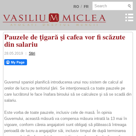
/
RO
FR
Pauzele de ţigară şi cafea vor fi scăzute
din salariu
28.05.2019
Stiri
Guvernul spaniol planifică introducerea unui nou sistem de calcul al
orelor de lucru pe teritoriul ţării. Se intenţionează ca toate pauzele pe
care lucrătorul le face înafara biroului să se calculeze şi să se scadă din
salariu.
Este vorba de toate pauzele, inclusiv cele de masă. În opinia
Guvernului, această măsură va compensa măsura intrată la 13 mai în
vigoare, conform căreia angajatorii sunt obligaţi să plătească întreaga
perioadă de lucru a angajaţilor săi, inclusiv timpul de după terminarea