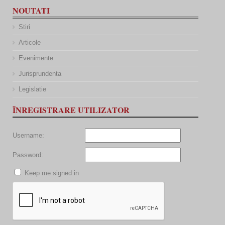
NOUTATI
Stiri
Articole
Evenimente
Jurisprundenta
Legislatie
ÎNREGISTRARE UTILIZATOR
Username:
Password:
Keep me signed in