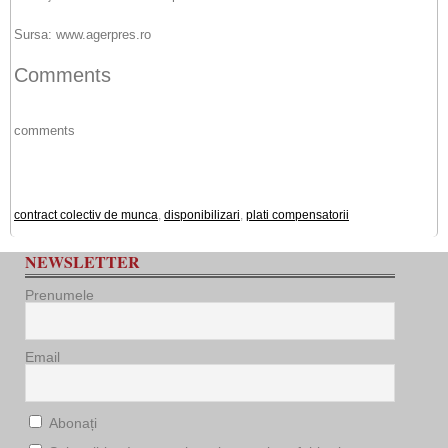
Sursa: www.agerpres.ro
Comments
comments
contract colectiv de munca
,
disponibilizari
,
plati compensatorii
NEWSLETTER
Prenumele
Email
Abonați