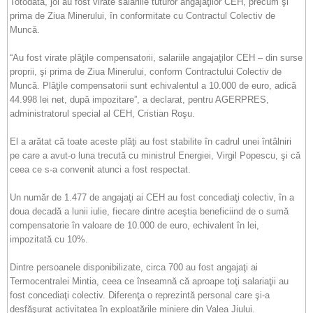
Totodată, joi au fost virate salariile tuturor angajaţilor CEH, precum şi
prima de Ziua Minerului, în conformitate cu Contractul Colectiv de
Muncă.
“Au fost virate plăţile compensatorii, salariile angajaţilor CEH – din surse
proprii, şi prima de Ziua Minerului, conform Contractului Colectiv de
Muncă. Plăţile compensatorii sunt echivalentul a 10.000 de euro, adică
44.998 lei net, după impozitare”, a declarat, pentru AGERPRES,
administratorul special al CEH, Cristian Roşu.
El a arătat că toate aceste plăţi au fost stabilite în cadrul unei întâlniri
pe care a avut-o luna trecută cu ministrul Energiei, Virgil Popescu, şi că
ceea ce s-a convenit atunci a fost respectat.
Un număr de 1.477 de angajaţi ai CEH au fost concediaţi colectiv, în a
doua decadă a lunii iulie, fiecare dintre aceştia beneficiind de o sumă
compensatorie în valoare de 10.000 de euro, echivalent în lei,
impozitată cu 10%.
Dintre persoanele disponibilizate, circa 700 au fost angajaţi ai
Termocentralei Mintia, ceea ce înseamnă că aproape toţi salariaţii au
fost concediaţi colectiv. Diferenţa o reprezintă personal care şi-a
desfăşurat activitatea în exploatările miniere din Valea Jiului.