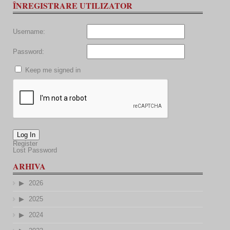
ÎNREGISTRARE UTILIZATOR
Username:
Password:
Keep me signed in
Log In
Register
Lost Password
ARHIVA
2026
2025
2024