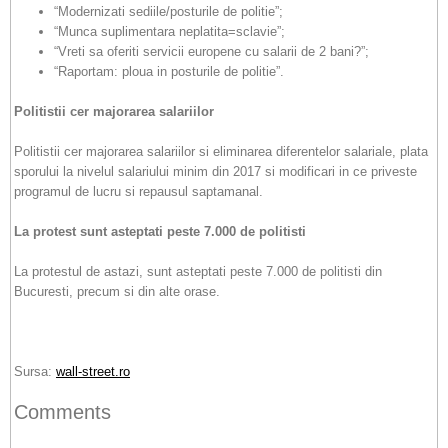
“Modernizati sediile/posturile de politie”;
“Munca suplimentara neplatita=sclavie”;
“Vreti sa oferiti servicii europene cu salarii de 2 bani?”;
“Raportam: ploua in posturile de politie”.
Politistii cer majorarea salariilor
Politistii cer majorarea salariilor si eliminarea diferentelor salariale, plata
sporului la nivelul salariului minim din 2017 si modificari in ce priveste
programul de lucru si repausul saptamanal.
La protest sunt asteptati peste 7.000 de politisti
La protestul de astazi, sunt asteptati peste 7.000 de politisti din
Bucuresti, precum si din alte orase.
Sursa:
wall-street.ro
Comments