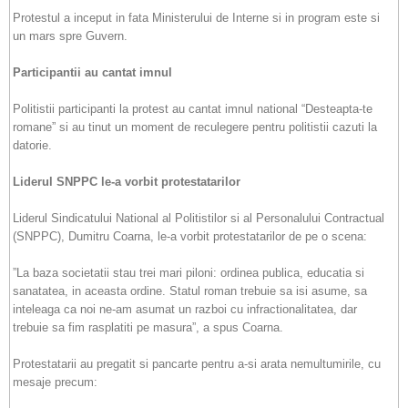
Protestul a inceput in fata Ministerului de Interne si in program este si
un mars spre Guvern.
Participantii au cantat imnul
Politistii participanti la protest au cantat imnul national “Desteapta-te
romane” si au tinut un moment de reculegere pentru politistii cazuti la
datorie.
Liderul SNPPC le-a vorbit protestatarilor
Liderul Sindicatului National al Politistilor si al Personalului Contractual
(SNPPC), Dumitru Coarna, le-a vorbit protestatarilor de pe o scena:
”La baza societatii stau trei mari piloni: ordinea publica, educatia si
sanatatea, in aceasta ordine. Statul roman trebuie sa isi asume, sa
inteleaga ca noi ne-am asumat un razboi cu infractionalitatea, dar
trebuie sa fim rasplatiti pe masura”, a spus Coarna.
Protestatarii au pregatit si pancarte pentru a-si arata nemultumirile, cu
mesaje precum: