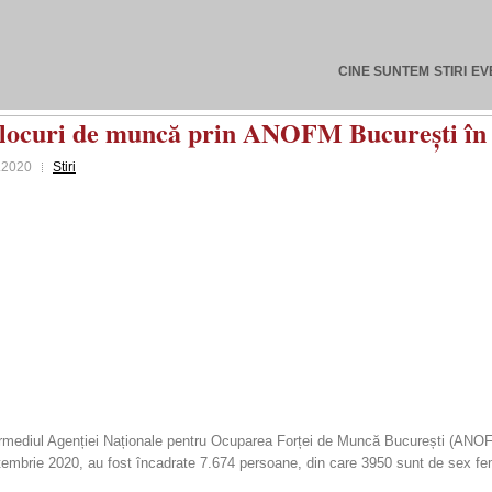
CINE SUNTEM
STIRI
EV
it locuri de muncă prin ANOFM București în
.2020
Stiri
ermediul Agenției Naționale pentru Ocuparea Forței de Muncă București (ANOFM)
septembrie 2020, au fost încadrate 7.674 persoane, din care 3950 sunt de sex fe