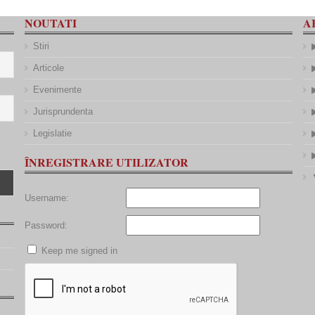
NOUTATI
A
Stiri
Articole
Evenimente
Jurisprundenta
Legislatie
ÎNREGISTRARE UTILIZATOR
Username:
Password:
Keep me signed in