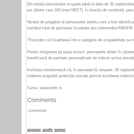
Din totalul persoanelor ocupate până la data de 30 septembrie 
ani (dintre care 193 tineri NEET). În funcție de rezidență, per
Nivelul de pregătire al persoanelor pentru care a fost identifi
numărul total de persoane încadrate prin intermediul AMOFM Bu
“Precizăm că încadrarea într-o categorie de ocupabilitate se re
Pentru integrarea pe piața muncii, persoanele aflate în căutar
beneficiază de pachete personalizate de măsuri active prevăzut
Instituția menționează că, în perioada 01 ianuarie -30 septem
vederea asigurării protecției sociale privind acordarea indemn
Sursa: www.profit.ro
Comments
comments
angajari
,
anofm
,
someri