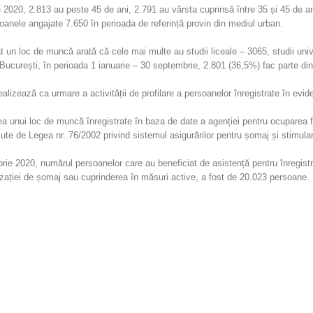
2020, 2.813 au peste 45 de ani, 2.791 au vârsta cuprinsă între 35 și 45 de ani,
soanele angajate 7.650 în perioada de referință provin din mediul urban.
cat un loc de muncă arată că cele mai multe au studii liceale – 3065, studii univ
curești, în perioada 1 ianuarie – 30 septembrie, 2.801 (36,5%) fac parte din
alizează ca urmare a activității de profilare a persoanelor înregistrate în evid
ea unui loc de muncă înregistrate în baza de date a agenției pentru ocuparea f
e de Legea nr. 76/2002 privind sistemul asigurărilor pentru șomaj și stimulare
brie 2020, numărul persoanelor care au beneficiat de asistență pentru înregis
izației de șomaj sau cuprinderea în măsuri active, a fost de 20.023 persoane.