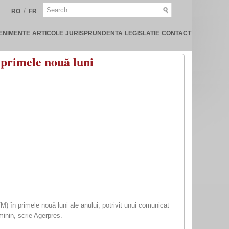
/
RO
FR
ENIMENTE
ARTICOLE
JURISPRUNDENTA
LEGISLATIE
CONTACT
 primele nouă luni
 în primele nouă luni ale anului, potrivit unui comunicat
minin, scrie Agerpres.