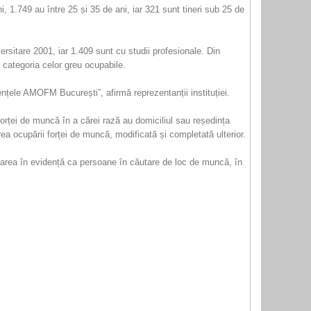
 1.749 au între 25 și 35 de ani, iar 321 sunt tineri sub 25 de
ersitare 2001, iar 1.409 sunt cu studii profesionale. Din
 categoria celor greu ocupabile.
ențele AMOFM București”, afirmă reprezentanții instituției.
orței de muncă în a cărei rază au domiciliul sau reședința
a ocupării forței de muncă, modificată și completată ulterior.
trarea în evidență ca persoane în căutare de loc de muncă, în