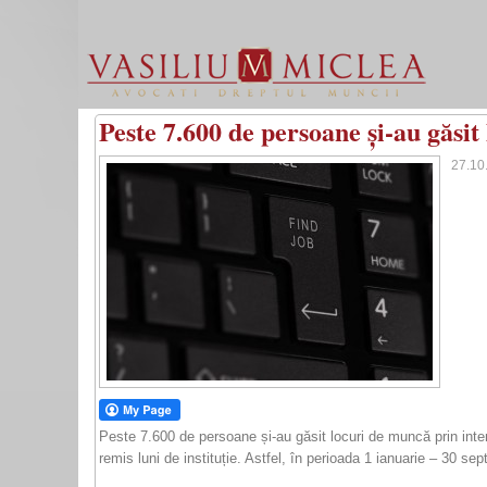
Peste 7.600 de persoane și-au găs
27.10
Peste 7.600 de persoane și-au găsit locuri de muncă prin int
remis luni de instituție. Astfel, în perioada 1 ianuarie – 30 