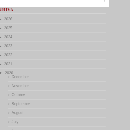
RHIVA
2026
2025
2024
2023
2022
2021
2020
December
November
October
September
August
July