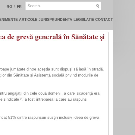
/
RO
FR
ENIMENTE
ARTICOLE
JURISPRUNDENTA
LEGISLATIE
CONTACT
eea de grevă generală în Sănătate şi
roape jumătate dintre aceştia sunt dispuşi să iasă în stradă.
ilor din Sănătate şi Asistenţă socială privind modurile de
entru angajaţii din cele două domenii, a carei scadenţă era
le sindicale?”, a fost întrebarea la care au răspuns
 încât 91% dintre răspunsuri susţin inclusiv ideea de grevă