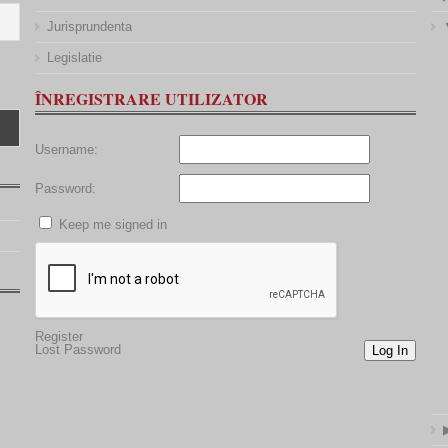
Jurisprundenta
Legislatie
ÎNREGISTRARE UTILIZATOR
Username:
Password:
Keep me signed in
Register
Lost Password
Log In