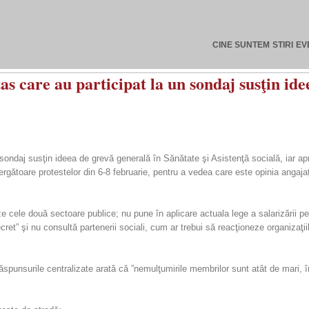
CINE SUNTEM
STIRI
EV
tas care au participat la un sondaj susţin id
 sondaj susţin ideea de grevă generală în Sănătate şi Asistenţă socială, iar ap
rgătoare protestelor din 6-8 februarie, pentru a vedea care este opinia angajaţ
ze cele două sectoare publice; nu pune în aplicare actuala lege a salarizării p
ret” şi nu consultă partenerii sociali, cum ar trebui să reacţioneze organizaţii
 răspunsurile centralizate arată că ”nemulţumirile membrilor sunt atât de mari,