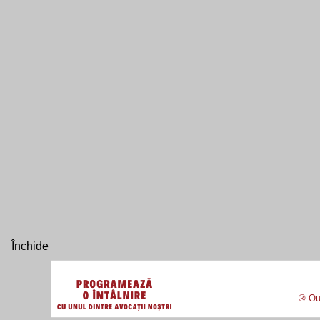
® Our