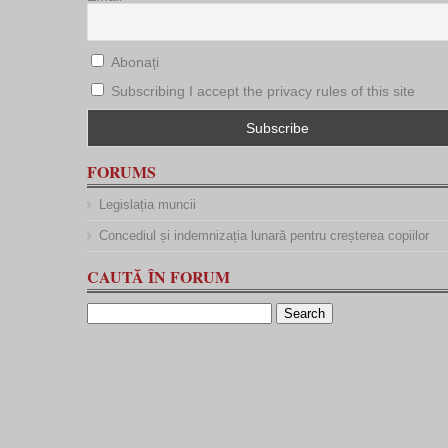
Abonați
Subscribing I accept the privacy rules of this site
FORUMS
Legislația muncii
Concediul și indemnizația lunară pentru creșterea copiilor
CAUTĂ ÎN FORUM