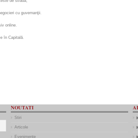
teste de stradă;
egocieri cu guvernanţii.
iv online.
ie în Capitală.
NOUTATI
A
Stiri
Articole
Evenimente