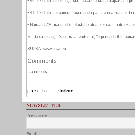
• 46,5% dintre sindicalişti sunt de acord cu participarea la pro
• 44,8% dintre răspunsuri recomandă participarea Sanitas la n
• Numai 3,7% mai cred în efectul protestelor exprimate exclus
Mii de sindicalişti Sanitas au protestat, în perioada 6-8 febriar
SURSA: www.news.ro
Comments
comments
proteste
,
sanatate
,
sindicate
NEWSLETTER
Prenumele
Email