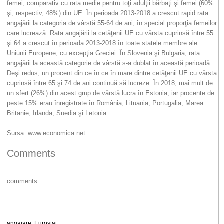
femei, comparativ cu rata medie pentru toţi adulţii bărbaţi şi femei (60%
şi, respectiv, 48%) din UE. În perioada 2013-2018 a crescut rapid rata
angajării la categoria de vârstă 55-64 de ani, în special proporţia femeilor
care lucrează. Rata angajării la cetăţenii UE cu vârsta cuprinsă între 55
şi 64 a crescut în perioada 2013-2018 în toate statele membre ale
Uniunii Europene, cu excepţia Greciei. În Slovenia şi Bulgaria, rata
angajării la această categorie de vârstă s-a dublat în această perioadă.
Deşi redus, un procent din ce în ce în mare dintre cetăţenii UE cu vârsta
cuprinsă între 65 şi 74 de ani continuă să lucreze. În 2018, mai mult de
un sfert (26%) din acest grup de vârstă lucra în Estonia, iar procente de
peste 15% erau înregistrate în România, Lituania, Portugalia, Marea
Britanie, Irlanda, Suedia şi Letonia.
Sursa: www.economica.net
Comments
comments
angajare
,
Eurostat