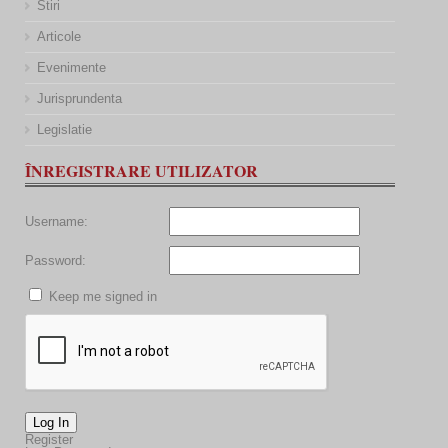
Stiri
Articole
Evenimente
Jurisprundenta
Legislatie
ÎNREGISTRARE UTILIZATOR
Username:
Password:
Keep me signed in
Log In
Register