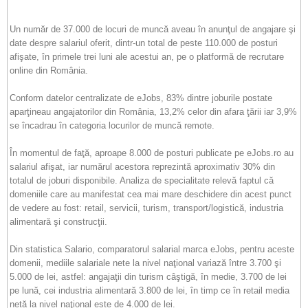
Un număr de 37.000 de locuri de muncă aveau în anunţul de angajare şi
date despre salariul oferit, dintr-un total de peste 110.000 de posturi
afişate, în primele trei luni ale acestui an, pe o platformă de recrutare
online din România.
Conform datelor centralizate de eJobs, 83% dintre joburile postate
aparţineau angajatorilor din România, 13,2% celor din afara ţării iar 3,9%
se încadrau în categoria locurilor de muncă remote.
În momentul de faţă, aproape 8.000 de posturi publicate pe eJobs.ro au
salariul afişat, iar numărul acestora reprezintă aproximativ 30% din
totalul de joburi disponibile. Analiza de specialitate relevă faptul că
domeniile care au manifestat cea mai mare deschidere din acest punct
de vedere au fost: retail, servicii, turism, transport/logistică, industria
alimentară şi construcţii.
Din statistica Salario, comparatorul salarial marca eJobs, pentru aceste
domenii, mediile salariale nete la nivel naţional variază între 3.700 şi
5.000 de lei, astfel: angajaţii din turism câştigă, în medie, 3.700 de lei
pe lună, cei industria alimentară 3.800 de lei, în timp ce în retail media
netă la nivel naţional este de 4.000 de lei.