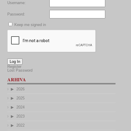
Username:
Password:
Keep me signed in
Log In
Register
Lost Password
ARHIVA
2026
2025
2024
2023
2022