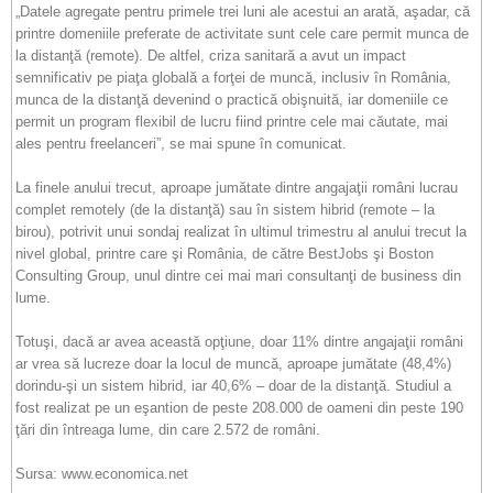
„Datele agregate pentru primele trei luni ale acestui an arată, aşadar, că
printre domeniile preferate de activitate sunt cele care permit munca de
la distanţă (remote). De altfel, criza sanitară a avut un impact
semnificativ pe piaţa globală a forţei de muncă, inclusiv în România,
munca de la distanţă devenind o practică obişnuită, iar domeniile ce
permit un program flexibil de lucru fiind printre cele mai căutate, mai
ales pentru freelanceri”, se mai spune în comunicat.
La finele anului trecut, aproape jumătate dintre angajaţii români lucrau
complet remotely (de la distanţă) sau în sistem hibrid (remote – la
birou), potrivit unui sondaj realizat în ultimul trimestru al anului trecut la
nivel global, printre care şi România, de către BestJobs şi Boston
Consulting Group, unul dintre cei mai mari consultanţi de business din
lume.
Totuşi, dacă ar avea această opţiune, doar 11% dintre angajaţii români
ar vrea să lucreze doar la locul de muncă, aproape jumătate (48,4%)
dorindu-şi un sistem hibrid, iar 40,6% – doar de la distanţă. Studiul a
fost realizat pe un eşantion de peste 208.000 de oameni din peste 190
ţări din întreaga lume, din care 2.572 de români.
Sursa: www.economica.net