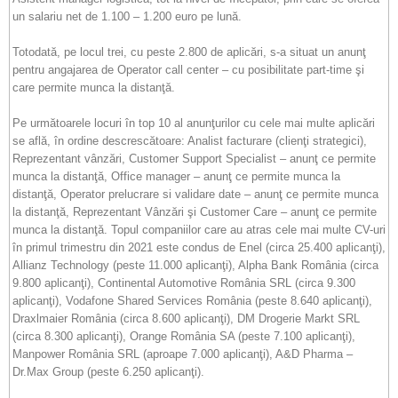
un salariu net de 1.100 – 1.200 euro pe lună.
Totodată, pe locul trei, cu peste 2.800 de aplicări, s-a situat un anunţ
pentru angajarea de Operator call center – cu posibilitate part-time şi
care permite munca la distanţă.
Pe următoarele locuri în top 10 al anunţurilor cu cele mai multe aplicări
se află, în ordine descrescătoare: Analist facturare (clienţi strategici),
Reprezentant vânzări, Customer Support Specialist – anunţ ce permite
munca la distanţă, Office manager – anunţ ce permite munca la
distanţă, Operator prelucrare si validare date – anunţ ce permite munca
la distanţă, Reprezentant Vânzări şi Customer Care – anunţ ce permite
munca la distanţă. Topul companiilor care au atras cele mai multe CV-uri
în primul trimestru din 2021 este condus de Enel (circa 25.400 aplicanţi),
Allianz Technology (peste 11.000 aplicanţi), Alpha Bank România (circa
9.800 aplicanţi), Continental Automotive România SRL (circa 9.300
aplicanţi), Vodafone Shared Services România (peste 8.640 aplicanţi),
Draxlmaier România (circa 8.600 aplicanţi), DM Drogerie Markt SRL
(circa 8.300 aplicanţi), Orange România SA (peste 7.100 aplicanţi),
Manpower România SRL (aproape 7.000 aplicanţi), A&D Pharma –
Dr.Max Group (peste 6.250 aplicanţi).