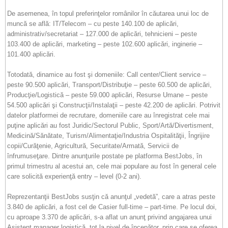
De asemenea, în topul preferinţelor românilor în căutarea unui loc de
muncă se află: IT/Telecom – cu peste 140.100 de aplicări,
administrativ/secretariat – 127.000 de aplicări, tehnicieni – peste
103.400 de aplicări, marketing – peste 102.600 aplicări, inginerie –
101.400 aplicări.
Totodată, dinamice au fost şi domeniile: Call center/Client service –
peste 90.500 aplicări, Transport/Distribuţie – peste 60.500 de aplicări,
Producţie/Logistică – peste 59.000 aplicări, Resurse Umane – peste
54.500 aplicări şi Construcţii/Instalaţii – peste 42.200 de aplicări. Potrivit
datelor platformei de recrutare, domeniile care au înregistrat cele mai
puţine aplicări au fost Juridic/Sectorul Public, Sport/Artă/Divertisment,
Medicină/Sănătate, Turism/Alimentaţie/Industria Ospitalităţii, Îngrijire
copii/Curăţenie, Agricultură, Securitate/Armată, Servicii de
înfrumuseţare. Dintre anunţurile postate pe platforma BestJobs, în
primul trimestru al acestui an, cele mai populare au fost în general cele
care solicită experienţă entry – level (0-2 ani).
Reprezentanţii BestJobs susţin că anunţul „vedetă”, care a atras peste
3.840 de aplicări, a fost cel de Casier full-time – part-time. Pe locul doi,
cu aproape 3.370 de aplicări, s-a aflat un anunţ privind angajarea unui
Asistent manager logistică, tot la nivel de începător, prin care se oferea